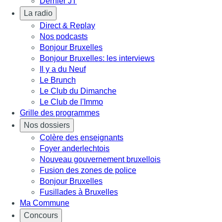
Dernier JT
La radio
Direct & Replay
Nos podcasts
Bonjour Bruxelles
Bonjour Bruxelles: les interviews
Il y a du Neuf
Le Brunch
Le Club du Dimanche
Le Club de l'Immo
Grille des programmes
Nos dossiers
Colère des enseignants
Foyer anderlechtois
Nouveau gouvernement bruxellois
Fusion des zones de police
Bonjour Bruxelles
Fusillades à Bruxelles
Ma Commune
Concours