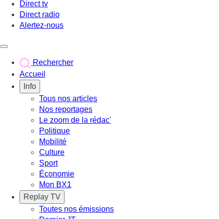
Direct tv
Direct radio
Alertez-nous
Déclencher le menu
Rechercher
Accueil
Info
Tous nos articles
Nos reportages
Le zoom de la rédac'
Politique
Mobilité
Culture
Sport
Économie
Mon BX1
Replay TV
Toutes nos émissions