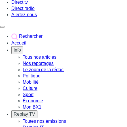
Direct tv
Direct radio
Alertez-nous
Déclencher le menu
Rechercher
Accueil
Info
Tous nos articles
Nos reportages
Le zoom de la rédac'
Politique
Mobilité
Culture
Sport
Économie
Mon BX1
Replay TV
Toutes nos émissions