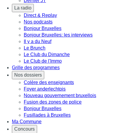
Dernier JT
La radio
Direct & Replay
Nos podcasts
Bonjour Bruxelles
Bonjour Bruxelles: les interviews
Il y a du Neuf
Le Brunch
Le Club du Dimanche
Le Club de l'Immo
Grille des programmes
Nos dossiers
Colère des enseignants
Foyer anderlechtois
Nouveau gouvernement bruxellois
Fusion des zones de police
Bonjour Bruxelles
Fusillades à Bruxelles
Ma Commune
Concours