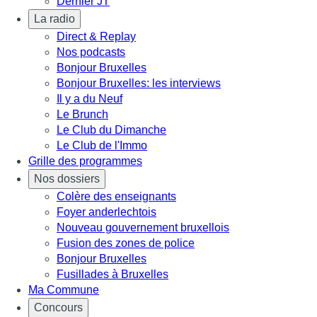
Dernier JT
La radio
Direct & Replay
Nos podcasts
Bonjour Bruxelles
Bonjour Bruxelles: les interviews
Il y a du Neuf
Le Brunch
Le Club du Dimanche
Le Club de l'Immo
Grille des programmes
Nos dossiers
Colère des enseignants
Foyer anderlechtois
Nouveau gouvernement bruxellois
Fusion des zones de police
Bonjour Bruxelles
Fusillades à Bruxelles
Ma Commune
Concours