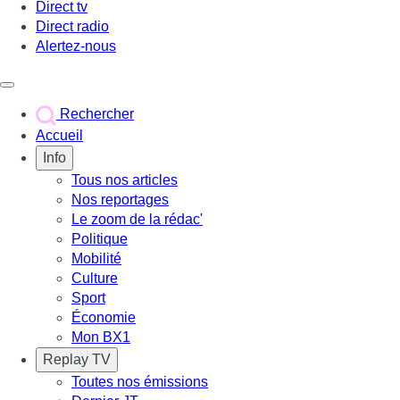
Direct tv
Direct radio
Alertez-nous
Déclencher le menu
Rechercher
Accueil
Info
Tous nos articles
Nos reportages
Le zoom de la rédac'
Politique
Mobilité
Culture
Sport
Économie
Mon BX1
Replay TV
Toutes nos émissions