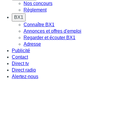
Nos concours
Règlement
BX1
Connaître BX1
Annonces et offres d'emploi
Regarder et écouter BX1
Adresse
Publicité
Contact
Direct tv
Direct radio
Alertez-nous