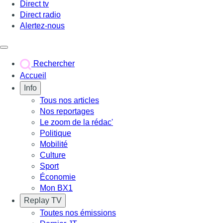
Direct tv
Direct radio
Alertez-nous
Déclencher le menu
Rechercher
Accueil
Info
Tous nos articles
Nos reportages
Le zoom de la rédac'
Politique
Mobilité
Culture
Sport
Économie
Mon BX1
Replay TV
Toutes nos émissions