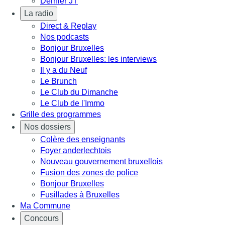
Dernier JT
La radio
Direct & Replay
Nos podcasts
Bonjour Bruxelles
Bonjour Bruxelles: les interviews
Il y a du Neuf
Le Brunch
Le Club du Dimanche
Le Club de l'Immo
Grille des programmes
Nos dossiers
Colère des enseignants
Foyer anderlechtois
Nouveau gouvernement bruxellois
Fusion des zones de police
Bonjour Bruxelles
Fusillades à Bruxelles
Ma Commune
Concours