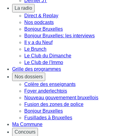
Dernier JT
La radio
Direct & Replay
Nos podcasts
Bonjour Bruxelles
Bonjour Bruxelles: les interviews
Il y a du Neuf
Le Brunch
Le Club du Dimanche
Le Club de l'Immo
Grille des programmes
Nos dossiers
Colère des enseignants
Foyer anderlechtois
Nouveau gouvernement bruxellois
Fusion des zones de police
Bonjour Bruxelles
Fusillades à Bruxelles
Ma Commune
Concours