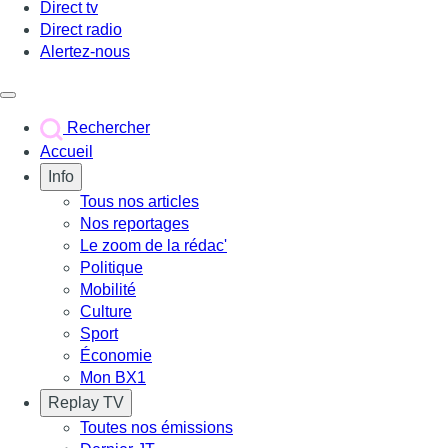
Direct tv
Direct radio
Alertez-nous
Déclencher le menu
Rechercher
Accueil
Info
Tous nos articles
Nos reportages
Le zoom de la rédac'
Politique
Mobilité
Culture
Sport
Économie
Mon BX1
Replay TV
Toutes nos émissions