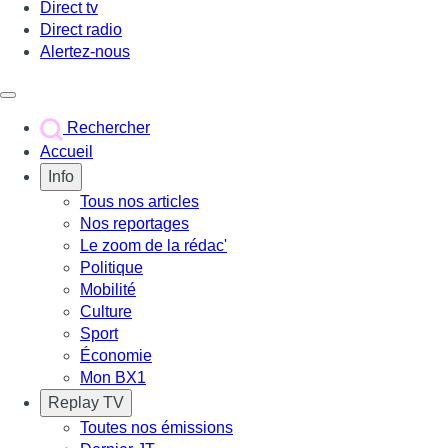
Direct tv
Direct radio
Alertez-nous
Déclencher le menu
Rechercher
Accueil
Info
Tous nos articles
Nos reportages
Le zoom de la rédac'
Politique
Mobilité
Culture
Sport
Économie
Mon BX1
Replay TV
Toutes nos émissions