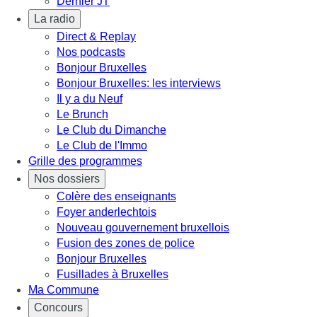
Dernier JT
La radio
Direct & Replay
Nos podcasts
Bonjour Bruxelles
Bonjour Bruxelles: les interviews
Il y a du Neuf
Le Brunch
Le Club du Dimanche
Le Club de l'Immo
Grille des programmes
Nos dossiers
Colère des enseignants
Foyer anderlechtois
Nouveau gouvernement bruxellois
Fusion des zones de police
Bonjour Bruxelles
Fusillades à Bruxelles
Ma Commune
Concours