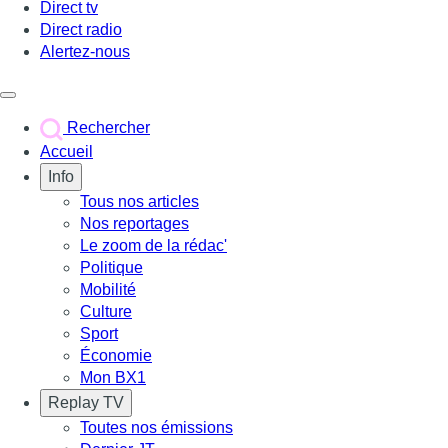
Direct tv
Direct radio
Alertez-nous
Déclencher le menu
Rechercher
Accueil
Info
Tous nos articles
Nos reportages
Le zoom de la rédac'
Politique
Mobilité
Culture
Sport
Économie
Mon BX1
Replay TV
Toutes nos émissions