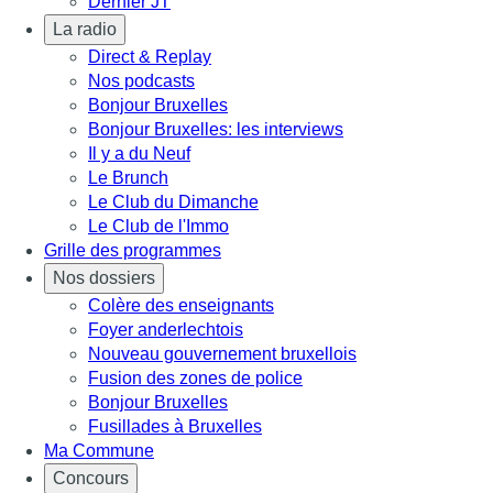
Dernier JT
La radio
Direct & Replay
Nos podcasts
Bonjour Bruxelles
Bonjour Bruxelles: les interviews
Il y a du Neuf
Le Brunch
Le Club du Dimanche
Le Club de l'Immo
Grille des programmes
Nos dossiers
Colère des enseignants
Foyer anderlechtois
Nouveau gouvernement bruxellois
Fusion des zones de police
Bonjour Bruxelles
Fusillades à Bruxelles
Ma Commune
Concours