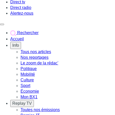
Direct tv
Direct radio
Alertez-nous
Déclencher le menu
Rechercher
Accueil
Info
Tous nos articles
Nos reportages
Le zoom de la rédac'
Politique
Mobilité
Culture
Sport
Économie
Mon BX1
Replay TV
Toutes nos émissions