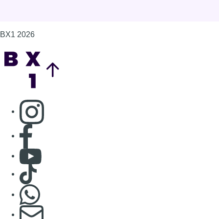
Consulter Youtube
Consulter TikTok
Nous rejoindre sur Whatsapp
S'abonner à notre newsletter
Connaître BX1
Publicité
Offres d'emploi
Contact
Mentions légales
Politique de cookies (UE)
Gérer les cookies