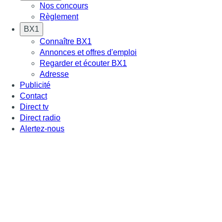
Nos concours
Règlement
BX1
Connaître BX1
Annonces et offres d'emploi
Regarder et écouter BX1
Adresse
Publicité
Contact
Direct tv
Direct radio
Alertez-nous