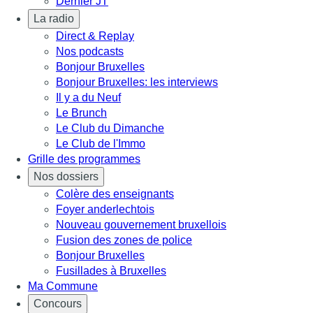
Dernier JT
La radio
Direct & Replay
Nos podcasts
Bonjour Bruxelles
Bonjour Bruxelles: les interviews
Il y a du Neuf
Le Brunch
Le Club du Dimanche
Le Club de l'Immo
Grille des programmes
Nos dossiers
Colère des enseignants
Foyer anderlechtois
Nouveau gouvernement bruxellois
Fusion des zones de police
Bonjour Bruxelles
Fusillades à Bruxelles
Ma Commune
Concours