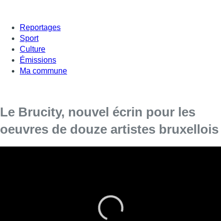
Reportages
Sport
Culture
Émissions
Ma commune
Le Brucity, nouvel écrin pour les
oeuvres de douze artistes bruxellois
Le nouveau bâtiment Brucity abrite plusieurs
oeuvres d’art.
Si le Brucity, nouveau siège de la Ville de Bruxelles, abrite
bourgmestre, échevins et collaborateurs, on y retrouve
désormais aussi… des oeuvres d’art ! Le bâtiment a été décoré
par douze artistes bruxellois : chacun a peint, dessiné ou