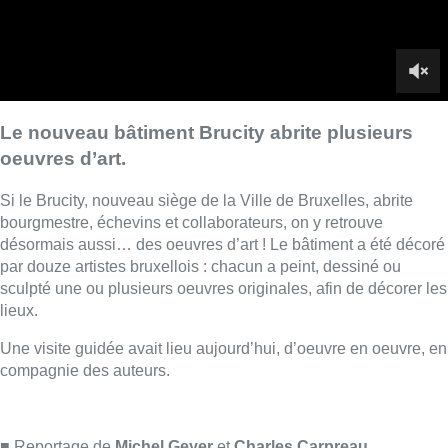
sculpté une ou plusieurs oeuvres originales, afin de décorer les
lieux.
Une visite guidée avait lieu aujourd’hui, d’oeuvre en oeuvre, en
compagnie des auteurs.
■ Reportage de
Michel Geyer
et
Charles Carpreau
,
avec
Hugo Moriamé
Lire aussi :
Météo : Le mercure repasse sous
les 25°C à la faveur d’un ciel
partagé