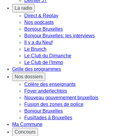
Dernier JT
La radio
Direct & Replay
Nos podcasts
Bonjour Bruxelles
Bonjour Bruxelles: les interviews
Il y a du Neuf
Le Brunch
Le Club du Dimanche
Le Club de l'Immo
Grille des programmes
Nos dossiers
Colère des enseignants
Foyer anderlechtois
Nouveau gouvernement bruxellois
Fusion des zones de police
Bonjour Bruxelles
Fusillades à Bruxelles
Ma Commune
Concours