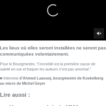
Pour le Bourgmestre, “
l’incivilité est la première cause de
saleté en rue et traquer les auteurs n’est pas anormal.”
■ Interview
d’Ahmed Laaouej, bourgmestre de Koekelberg
au micro de Michel Geyer
Lire aussi :
Un nouveau club de MMA ouvre
ses portes à Evere : “C’est pas
comme on voit à la télé”