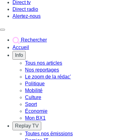
Direct tv
Direct radio
Alertez-nous
Déclencher le menu
Rechercher
Accueil
Info
Tous nos articles
Nos reportages
Le zoom de la rédac'
Politique
Mobilité
Culture
Sport
Économie
Mon BX1
Replay TV
Toutes nos émissions