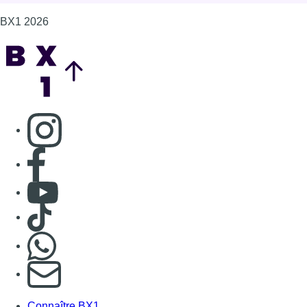
Consulter Youtube
Consulter TikTok
Nous rejoindre sur Whatsapp
S'abonner à notre newsletter
Connaître BX1
Publicité
Offres d'emploi
Contact
Mentions légales
Politique de cookies (UE)
Gérer les cookies