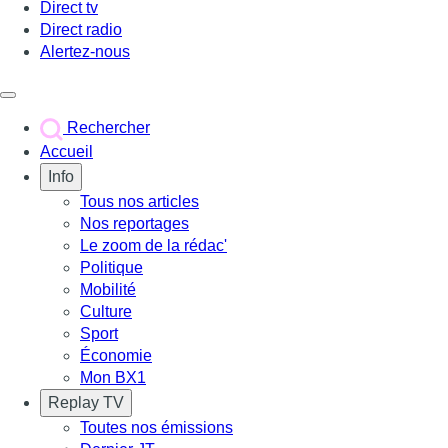
Direct tv
Direct radio
Alertez-nous
Déclencher le menu
Rechercher
Accueil
Info
Tous nos articles
Nos reportages
Le zoom de la rédac'
Politique
Mobilité
Culture
Sport
Économie
Mon BX1
Replay TV
Toutes nos émissions