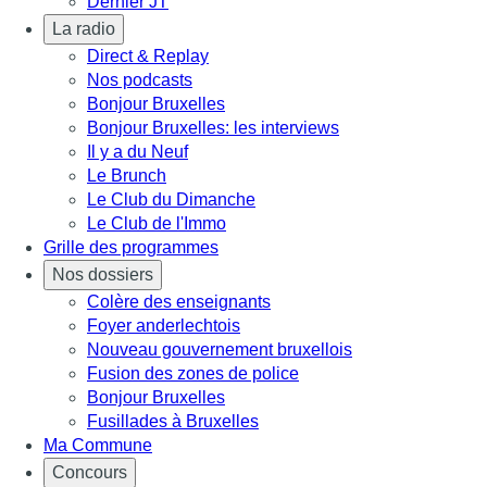
Dernier JT
La radio
Direct & Replay
Nos podcasts
Bonjour Bruxelles
Bonjour Bruxelles: les interviews
Il y a du Neuf
Le Brunch
Le Club du Dimanche
Le Club de l'Immo
Grille des programmes
Nos dossiers
Colère des enseignants
Foyer anderlechtois
Nouveau gouvernement bruxellois
Fusion des zones de police
Bonjour Bruxelles
Fusillades à Bruxelles
Ma Commune
Concours