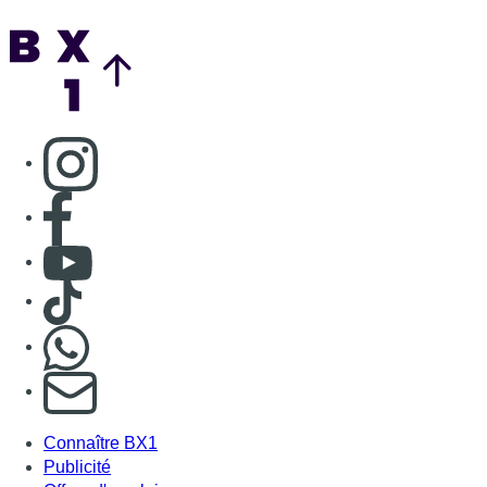
Back to top
Consulter page Instagram
Consulter page Facebook
Consulter Youtube
Consulter TikTok
Nous rejoindre sur Whatsapp
S'abonner à notre newsletter
Connaître BX1
Publicité