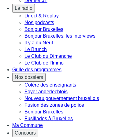
Dernier JT
La radio
Direct & Replay
Nos podcasts
Bonjour Bruxelles
Bonjour Bruxelles: les interviews
Il y a du Neuf
Le Brunch
Le Club du Dimanche
Le Club de l'Immo
Grille des programmes
Nos dossiers
Colère des enseignants
Foyer anderlechtois
Nouveau gouvernement bruxellois
Fusion des zones de police
Bonjour Bruxelles
Fusillades à Bruxelles
Ma Commune
Concours