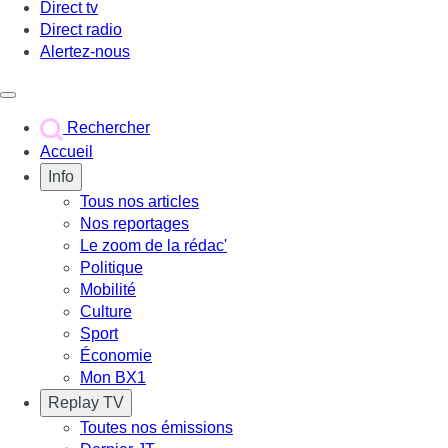
Direct tv
Direct radio
Alertez-nous
Déclencher le menu
Rechercher
Accueil
Info
Tous nos articles
Nos reportages
Le zoom de la rédac'
Politique
Mobilité
Culture
Sport
Économie
Mon BX1
Replay TV
Toutes nos émissions