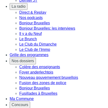
Dernier JT
La radio
Direct & Replay
Nos podcasts
Bonjour Bruxelles
Bonjour Bruxelles: les interviews
Il y a du Neuf
Le Brunch
Le Club du Dimanche
Le Club de l'Immo
Grille des programmes
Nos dossiers
Colère des enseignants
Foyer anderlechtois
Nouveau gouvernement bruxellois
Fusion des zones de police
Bonjour Bruxelles
Fusillades à Bruxelles
Ma Commune
Concours