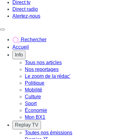
Direct tv
Direct radio
Alertez-nous
Déclencher le menu
Rechercher
Accueil
Info
Tous nos articles
Nos reportages
Le zoom de la rédac'
Politique
Mobilité
Culture
Sport
Économie
Mon BX1
Replay TV
Toutes nos émissions