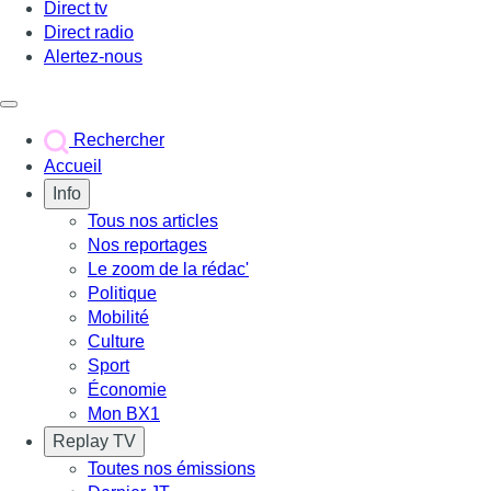
Direct tv
Direct radio
Alertez-nous
Déclencher le menu
Rechercher
Accueil
Info
Tous nos articles
Nos reportages
Le zoom de la rédac'
Politique
Mobilité
Culture
Sport
Économie
Mon BX1
Replay TV
Toutes nos émissions