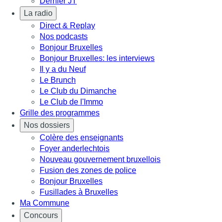
Dernier JT
La radio
Direct & Replay
Nos podcasts
Bonjour Bruxelles
Bonjour Bruxelles: les interviews
Il y a du Neuf
Le Brunch
Le Club du Dimanche
Le Club de l'Immo
Grille des programmes
Nos dossiers
Colère des enseignants
Foyer anderlechtois
Nouveau gouvernement bruxellois
Fusion des zones de police
Bonjour Bruxelles
Fusillades à Bruxelles
Ma Commune
Concours