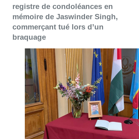
Consulter l'article "La Commune d’Ixelles 
06 août 2026
Partager l'article
Facebook
Twitter
WhatsApp
Share
27 novembre 2019
- 18h43
Modifié le
28 novembre 2019
- 07h14
De Wand
Laeken