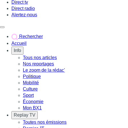
Direct tv
Direct radio
Alertez-nous
Déclencher le menu
Rechercher
Accueil
Info
Tous nos articles
Nos reportages
Le zoom de la rédac'
Politique
Mobilité
Culture
Sport
Économie
Mon BX1
Replay TV
Toutes nos émissions