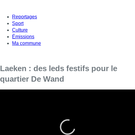
Reportages
Sport
Culture
Émissions
Ma commune
Laeken : des leds festifs pour le
quartier De Wand
C’est de saison, les illuminations sont accrochées un peu
partout dans les rues de Bruxelles. On met l’accent ce soir
sur le quartier De Wand, un quartier trop longtemps resté
dans l’ombre.
Elles se sont fait attendre, mais dans le quartier De Wand,
après 15 ans d’absence, les illuminations sont de retour. Le