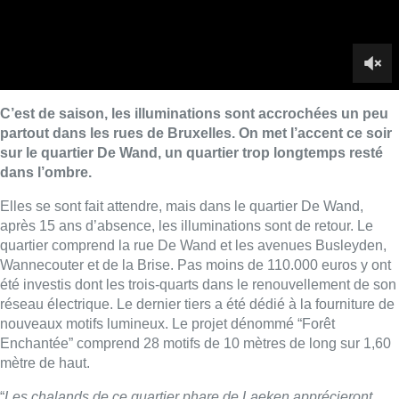
quartier comprend la rue De Wand et les avenues Busleyden,
Wannecouter et de la Brise. Pas moins de 110.000 euros y ont
été investis dont les trois-quarts dans le renouvellement de son
réseau électrique. Le dernier tiers a été dédié à la fourniture de
nouveaux motifs lumineux. Le projet dénommé “Forêt
Enchantée” comprend 28 motifs de 10 mètres de long sur 1,60
mètre de haut.
“
Les chalands de ce quartier phare de Laeken apprécieront
incontestablement l’atmosphère recréé pour l’occasion d’une
forêt enneigée où branchages et stalactites s’entremêlent
harmonieusement. 32 lanternes à ﬂamme vacillante sont
également suspendues sur les arbres du marché De Wand
“,
exprime Fabian Maingain, échevin des Affaires économiques,
dans un communiqué.
■ Un reportage de
Kamiel Hammenecker
et
Marjorie
Fellinger