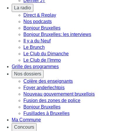
Dernier JT
La radio
Direct & Replay
Nos podcasts
Bonjour Bruxelles
Bonjour Bruxelles: les interviews
Il y a du Neuf
Le Brunch
Le Club du Dimanche
Le Club de l'Immo
Grille des programmes
Nos dossiers
Colère des enseignants
Foyer anderlechtois
Nouveau gouvernement bruxellois
Fusion des zones de police
Bonjour Bruxelles
Fusillades à Bruxelles
Ma Commune
Concours