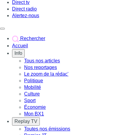
Direct tv
Direct radio
Alertez-nous
Déclencher le menu
Rechercher
Accueil
Info
Tous nos articles
Nos reportages
Le zoom de la rédac'
Politique
Mobilité
Culture
Sport
Économie
Mon BX1
Replay TV
Toutes nos émissions