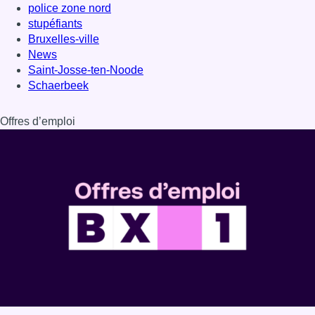
police zone nord
stupéfiants
Bruxelles-ville
News
Saint-Josse-ten-Noode
Schaerbeek
Offres d’emploi