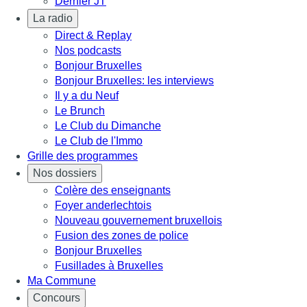
Dernier JT
La radio
Direct & Replay
Nos podcasts
Bonjour Bruxelles
Bonjour Bruxelles: les interviews
Il y a du Neuf
Le Brunch
Le Club du Dimanche
Le Club de l'Immo
Grille des programmes
Nos dossiers
Colère des enseignants
Foyer anderlechtois
Nouveau gouvernement bruxellois
Fusion des zones de police
Bonjour Bruxelles
Fusillades à Bruxelles
Ma Commune
Concours