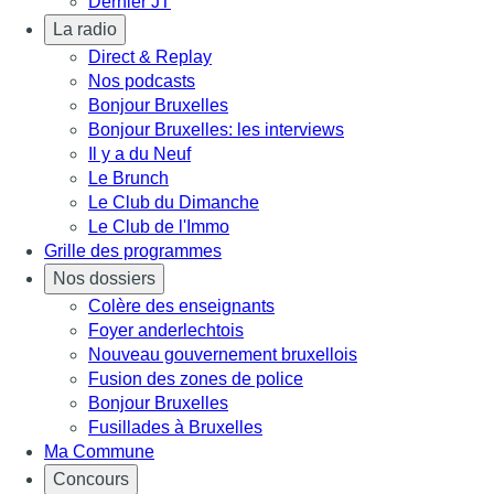
Dernier JT
La radio
Direct & Replay
Nos podcasts
Bonjour Bruxelles
Bonjour Bruxelles: les interviews
Il y a du Neuf
Le Brunch
Le Club du Dimanche
Le Club de l'Immo
Grille des programmes
Nos dossiers
Colère des enseignants
Foyer anderlechtois
Nouveau gouvernement bruxellois
Fusion des zones de police
Bonjour Bruxelles
Fusillades à Bruxelles
Ma Commune
Concours