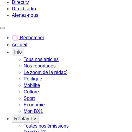
Direct tv
Direct radio
Alertez-nous
Déclencher le menu
Rechercher
Accueil
Info
Tous nos articles
Nos reportages
Le zoom de la rédac'
Politique
Mobilité
Culture
Sport
Économie
Mon BX1
Replay TV
Toutes nos émissions