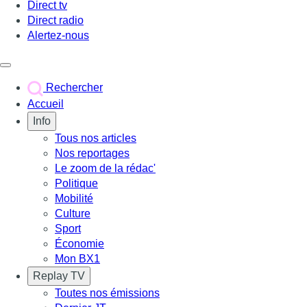
Direct tv
Direct radio
Alertez-nous
Déclencher le menu
Rechercher
Accueil
Info
Tous nos articles
Nos reportages
Le zoom de la rédac'
Politique
Mobilité
Culture
Sport
Économie
Mon BX1
Replay TV
Toutes nos émissions