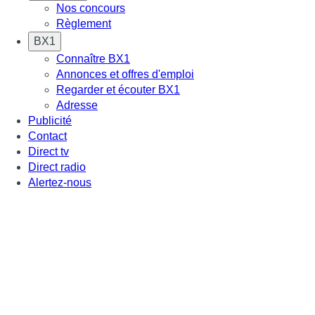
Nos concours
Règlement
BX1
Connaître BX1
Annonces et offres d'emploi
Regarder et écouter BX1
Adresse
Publicité
Contact
Direct tv
Direct radio
Alertez-nous