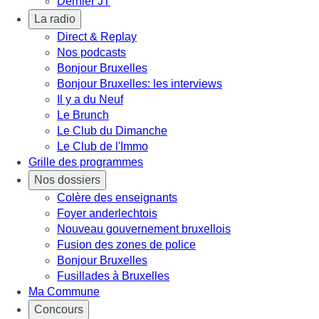
Dernier JT
La radio
Direct & Replay
Nos podcasts
Bonjour Bruxelles
Bonjour Bruxelles: les interviews
Il y a du Neuf
Le Brunch
Le Club du Dimanche
Le Club de l'Immo
Grille des programmes
Nos dossiers
Colère des enseignants
Foyer anderlechtois
Nouveau gouvernement bruxellois
Fusion des zones de police
Bonjour Bruxelles
Fusillades à Bruxelles
Ma Commune
Concours