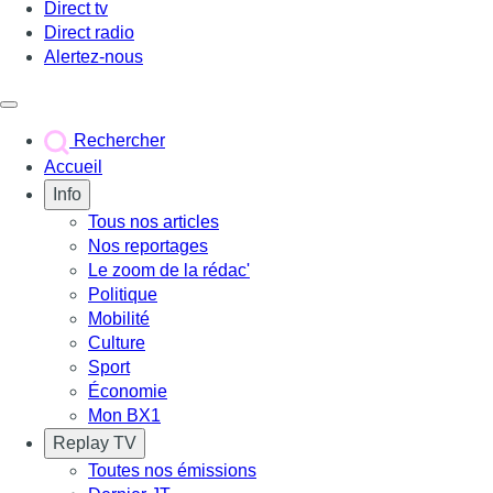
Direct tv
Direct radio
Alertez-nous
Déclencher le menu
Rechercher
Accueil
Info
Tous nos articles
Nos reportages
Le zoom de la rédac'
Politique
Mobilité
Culture
Sport
Économie
Mon BX1
Replay TV
Toutes nos émissions