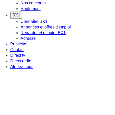
Nos concours
Règlement
BX1
Connaître BX1
Annonces et offres d'emploi
Regarder et écouter BX1
Adresse
Publicité
Contact
Direct tv
Direct radio
Alertez-nous