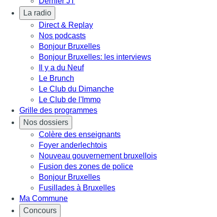
Dernier JT
La radio
Direct & Replay
Nos podcasts
Bonjour Bruxelles
Bonjour Bruxelles: les interviews
Il y a du Neuf
Le Brunch
Le Club du Dimanche
Le Club de l'Immo
Grille des programmes
Nos dossiers
Colère des enseignants
Foyer anderlechtois
Nouveau gouvernement bruxellois
Fusion des zones de police
Bonjour Bruxelles
Fusillades à Bruxelles
Ma Commune
Concours