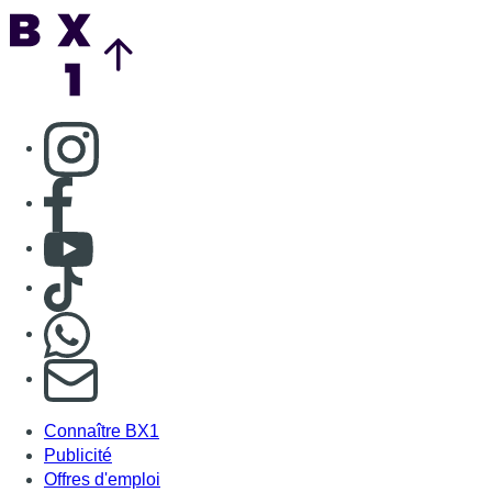
Back to top
Consulter page Instagram
Consulter page Facebook
Consulter Youtube
Consulter TikTok
Nous rejoindre sur Whatsapp
S'abonner à notre newsletter
Connaître BX1
Publicité
Offres d'emploi