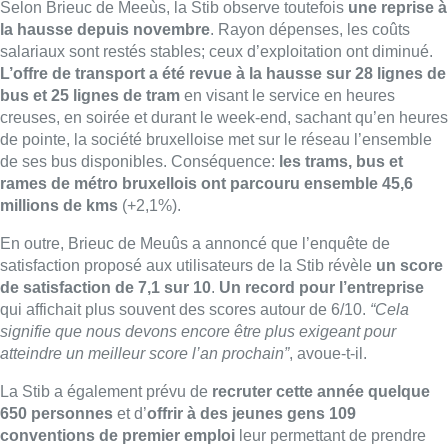
Selon Brieuc de Meeùs, la Stib observe toutefois
une reprise à
la hausse depuis novembre
. Rayon dépenses, les coûts
salariaux sont restés stables; ceux d’exploitation ont diminué.
L’offre de transport a été revue à la hausse sur 28 lignes de
bus et 25 lignes de tram
en visant le service en heures
creuses, en soirée et durant le week-end, sachant qu’en heures
de pointe, la société bruxelloise met sur le réseau l’ensemble
de ses bus disponibles. Conséquence:
les trams, bus et
rames de métro bruxellois ont parcouru ensemble 45,6
millions de kms
(+2,1%).
En outre, Brieuc de Meuûs a annoncé que l’enquête de
satisfaction proposé aux utilisateurs de la Stib révèle
un score
de satisfaction de 7,1 sur 10
.
Un record pour l’entreprise
qui affichait plus souvent des scores autour de 6/10.
“Cela
signifie que nous devons encore être plus exigeant pour
atteindre un meilleur score l’an prochain”
, avoue-t-il.
La Stib a également prévu de
recruter cette année quelque
650 personnes
et d’
offrir à des jeunes gens 109
conventions de premier emploi
leur permettant de prendre