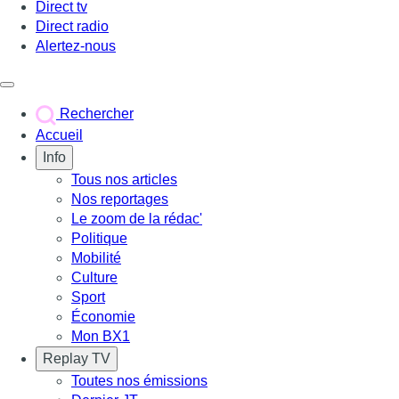
Direct tv
Direct radio
Alertez-nous
Déclencher le menu
Rechercher
Accueil
Info
Tous nos articles
Nos reportages
Le zoom de la rédac'
Politique
Mobilité
Culture
Sport
Économie
Mon BX1
Replay TV
Toutes nos émissions