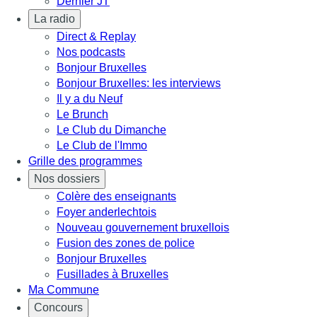
Dernier JT
La radio
Direct & Replay
Nos podcasts
Bonjour Bruxelles
Bonjour Bruxelles: les interviews
Il y a du Neuf
Le Brunch
Le Club du Dimanche
Le Club de l'Immo
Grille des programmes
Nos dossiers
Colère des enseignants
Foyer anderlechtois
Nouveau gouvernement bruxellois
Fusion des zones de police
Bonjour Bruxelles
Fusillades à Bruxelles
Ma Commune
Concours