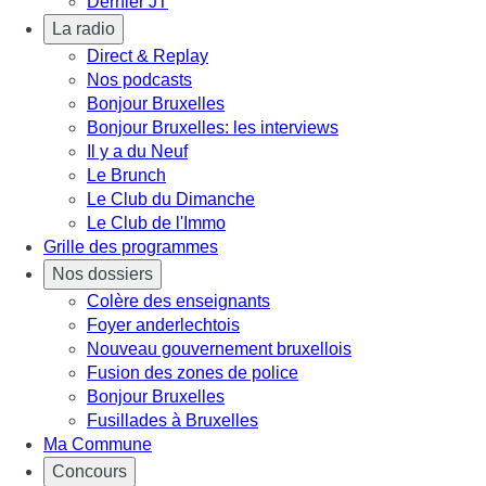
Dernier JT
La radio
Direct & Replay
Nos podcasts
Bonjour Bruxelles
Bonjour Bruxelles: les interviews
Il y a du Neuf
Le Brunch
Le Club du Dimanche
Le Club de l'Immo
Grille des programmes
Nos dossiers
Colère des enseignants
Foyer anderlechtois
Nouveau gouvernement bruxellois
Fusion des zones de police
Bonjour Bruxelles
Fusillades à Bruxelles
Ma Commune
Concours