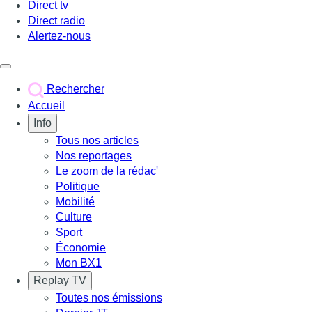
Direct tv
Direct radio
Alertez-nous
Déclencher le menu
Rechercher
Accueil
Info
Tous nos articles
Nos reportages
Le zoom de la rédac'
Politique
Mobilité
Culture
Sport
Économie
Mon BX1
Replay TV
Toutes nos émissions