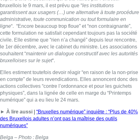
bruxellois le 9 mars, il est prévu que “
les institutions
garantissent aux usagers (…) une alternative à toute procédure
administrative, toute communication ou tout formulaire en
ligne
“. “Encore beaucoup trop floue” et “non contraignante”,
cette formulation ne satisfait cependant toujours pas la société
civile. Elle estime que “rien n’a changé” depuis leur rencontre,
le 1er décembre, avec le cabinet du ministre. Les associations
souhaitent “
maintenir un dialogue constructif avec les autorités
bruxelloises sur le sujet
“.
Elles estiment toutefois devoir réagir “en raison de la non-prise
en compte” de leurs revendications. Elles annoncent donc des
actions collectives “contre l’ordonnance et pour les guichets
physiques”, dans la lignée de celle en marge du “Printemps
numérique” qui a eu lieu le 24 mars.
►
À lire aussi |
“Bruxelles numérique” inquiète : “Plus de 40%
des Bruxellois adultes n’ont pas la maîtrise des outils
numériques”
Belga – Photo : Belga