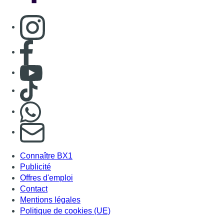
Consulter page Instagram
Consulter page Facebook
Consulter Youtube
Consulter TikTok
Nous rejoindre sur Whatsapp
S'abonner à notre newsletter
Connaître BX1
Publicité
Offres d'emploi
Contact
Mentions légales
Politique de cookies (UE)