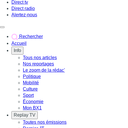
Direct tv
Direct radio
Alertez-nous
Déclencher le menu
Rechercher
Accueil
Info
Tous nos articles
Nos reportages
Le zoom de la rédac'
Politique
Mobilité
Culture
Sport
Économie
Mon BX1
Replay TV
Toutes nos émissions