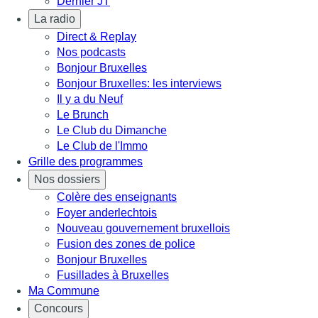
Dernier JT
La radio
Direct & Replay
Nos podcasts
Bonjour Bruxelles
Bonjour Bruxelles: les interviews
Il y a du Neuf
Le Brunch
Le Club du Dimanche
Le Club de l'Immo
Grille des programmes
Nos dossiers
Colère des enseignants
Foyer anderlechtois
Nouveau gouvernement bruxellois
Fusion des zones de police
Bonjour Bruxelles
Fusillades à Bruxelles
Ma Commune
Concours