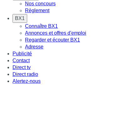
Nos concours
Règlement
BX1
Connaître BX1
Annonces et offres d'emploi
Regarder et écouter BX1
Adresse
Publicité
Contact
Direct tv
Direct radio
Alertez-nous