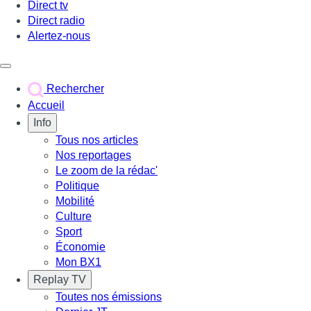
Direct tv
Direct radio
Alertez-nous
Déclencher le menu
Rechercher
Accueil
Info
Tous nos articles
Nos reportages
Le zoom de la rédac'
Politique
Mobilité
Culture
Sport
Économie
Mon BX1
Replay TV
Toutes nos émissions