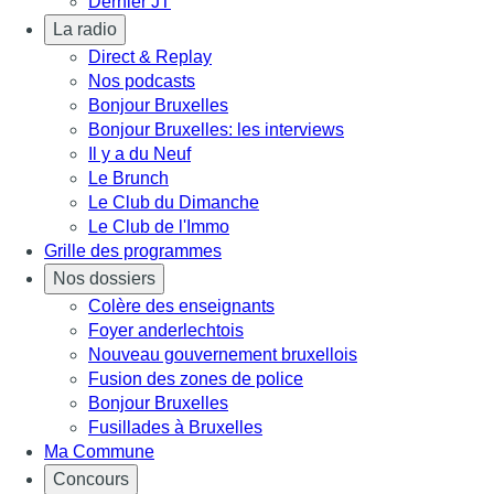
Dernier JT
La radio
Direct & Replay
Nos podcasts
Bonjour Bruxelles
Bonjour Bruxelles: les interviews
Il y a du Neuf
Le Brunch
Le Club du Dimanche
Le Club de l'Immo
Grille des programmes
Nos dossiers
Colère des enseignants
Foyer anderlechtois
Nouveau gouvernement bruxellois
Fusion des zones de police
Bonjour Bruxelles
Fusillades à Bruxelles
Ma Commune
Concours