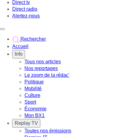
Direct tv
Direct radio
Alertez-nous
Déclencher le menu
Rechercher
Accueil
Info
Tous nos articles
Nos reportages
Le zoom de la rédac'
Politique
Mobilité
Culture
Sport
Économie
Mon BX1
Replay TV
Toutes nos émissions