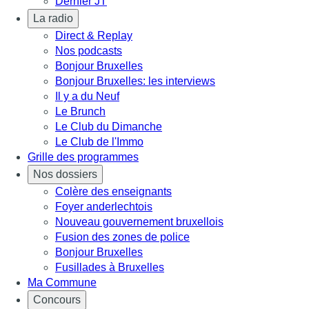
Dernier JT
La radio
Direct & Replay
Nos podcasts
Bonjour Bruxelles
Bonjour Bruxelles: les interviews
Il y a du Neuf
Le Brunch
Le Club du Dimanche
Le Club de l'Immo
Grille des programmes
Nos dossiers
Colère des enseignants
Foyer anderlechtois
Nouveau gouvernement bruxellois
Fusion des zones de police
Bonjour Bruxelles
Fusillades à Bruxelles
Ma Commune
Concours