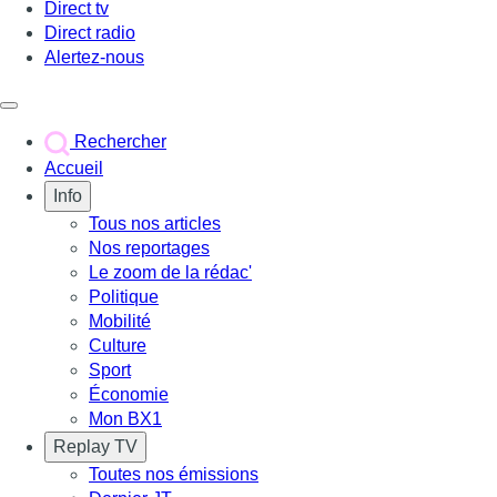
Direct tv
Direct radio
Alertez-nous
Déclencher le menu
Rechercher
Accueil
Info
Tous nos articles
Nos reportages
Le zoom de la rédac'
Politique
Mobilité
Culture
Sport
Économie
Mon BX1
Replay TV
Toutes nos émissions