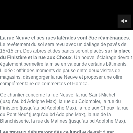
complémentaire de commerces et Horeca.
Ce chantier concerne la rue Neuve, la rue Saint-Michel
(jusqu’au bd Adolphe Max), la rue du Colombier, la rue du
Finistère (jusqu’au bd Adolphe Max), la rue aux Choux, la rue
du Pont Neuf (jusqu’au bd Adolphe Max), la rue de la
Blanchisserie, la rue de Malines (jusqu’au bd Adolphe Max).
Les travaux débuteront dès ce lundi
et devrait durer
approximativement deux ans. La première phase des travaux
durera ainsi un an et concernan des interventions en sous-sol
et en façade (égouttage, électricité, gaz…). La deuxième
phase, lors de la deuxième année de chantier, permettra de
rénover les rues et l’éclairage
.
Toutefois, les commerces seront préservés au mieux de ces
travaux : le chantier sera ainsi interrompu durant les soldes et
les commerces resteront accessibles durant toute la durée des
travaux.
Le budget de ce chantier est de quatre millions d’euros, dont