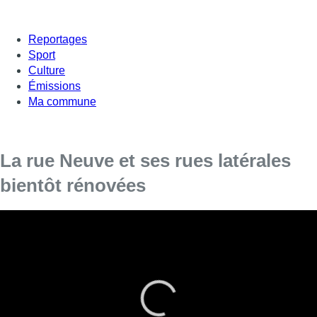
Reportages
Sport
Culture
Émissions
Ma commune
La rue Neuve et ses rues latérales
bientôt rénovées
La rue Neuve et ses rues latérales vont être réaménagées
.
Le revêtement du sol sera revu avec un dallage de pavés de
15×15 cm. Des arbres et des bancs seront placés
sur la place
du Finistère et la rue aux Choux
. Un nouvel éclairage devrait
également permettre la mise en valeur de certains bâtiments.
L’idée : offrir des moments de pause entre deux visites de
magasins, désengorger la rue Neuve et proposer une offre