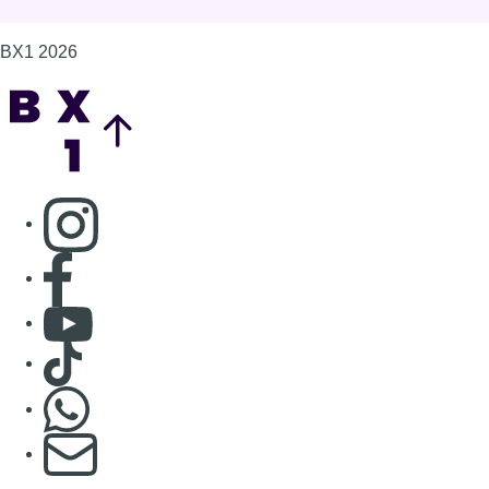
Consulter Youtube
Consulter TikTok
Nous rejoindre sur Whatsapp
S'abonner à notre newsletter
Connaître BX1
Publicité
Offres d'emploi
Contact
Mentions légales
Politique de cookies (UE)
Gérer les cookies