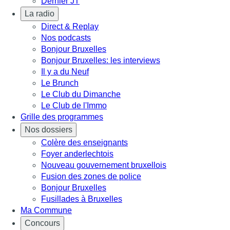
Dernier JT
La radio
Direct & Replay
Nos podcasts
Bonjour Bruxelles
Bonjour Bruxelles: les interviews
Il y a du Neuf
Le Brunch
Le Club du Dimanche
Le Club de l'Immo
Grille des programmes
Nos dossiers
Colère des enseignants
Foyer anderlechtois
Nouveau gouvernement bruxellois
Fusion des zones de police
Bonjour Bruxelles
Fusillades à Bruxelles
Ma Commune
Concours