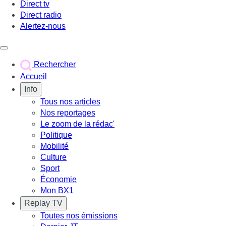
Direct tv
Direct radio
Alertez-nous
Déclencher le menu
Rechercher
Accueil
Info
Tous nos articles
Nos reportages
Le zoom de la rédac'
Politique
Mobilité
Culture
Sport
Économie
Mon BX1
Replay TV
Toutes nos émissions