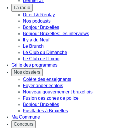
Dernier JT
La radio
Direct & Replay
Nos podcasts
Bonjour Bruxelles
Bonjour Bruxelles: les interviews
Il y a du Neuf
Le Brunch
Le Club du Dimanche
Le Club de l'Immo
Grille des programmes
Nos dossiers
Colère des enseignants
Foyer anderlechtois
Nouveau gouvernement bruxellois
Fusion des zones de police
Bonjour Bruxelles
Fusillades à Bruxelles
Ma Commune
Concours