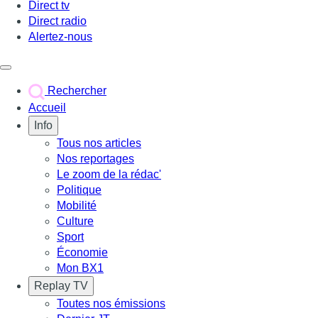
Direct tv
Direct radio
Alertez-nous
Déclencher le menu
Rechercher
Accueil
Info
Tous nos articles
Nos reportages
Le zoom de la rédac'
Politique
Mobilité
Culture
Sport
Économie
Mon BX1
Replay TV
Toutes nos émissions