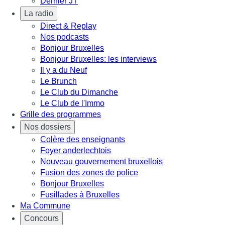
Dernier JT
La radio
Direct & Replay
Nos podcasts
Bonjour Bruxelles
Bonjour Bruxelles: les interviews
Il y a du Neuf
Le Brunch
Le Club du Dimanche
Le Club de l'Immo
Grille des programmes
Nos dossiers
Colère des enseignants
Foyer anderlechtois
Nouveau gouvernement bruxellois
Fusion des zones de police
Bonjour Bruxelles
Fusillades à Bruxelles
Ma Commune
Concours