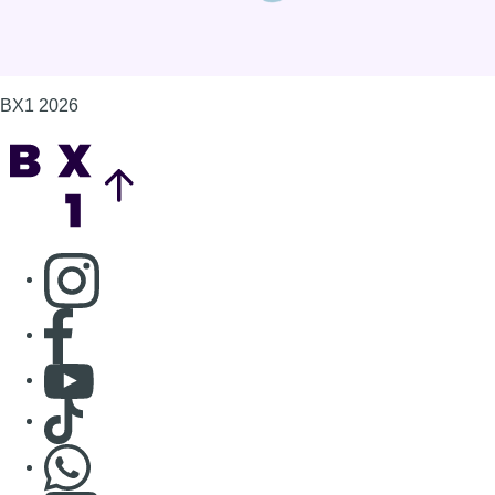
BX1 2026
Back to top
Consulter page Instagram
Consulter page Facebook
Consulter Youtube
Consulter TikTok
Nous rejoindre sur Whatsapp