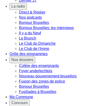
Dernier JT
La radio
Direct & Replay
Nos podcasts
Bonjour Bruxelles
Bonjour Bruxelles: les interviews
Il y a du Neuf
Le Brunch
Le Club du Dimanche
Le Club de l'Immo
Grille des programmes
Nos dossiers
Colère des enseignants
Foyer anderlechtois
Nouveau gouvernement bruxellois
Fusion des zones de police
Bonjour Bruxelles
Fusillades à Bruxelles
Ma Commune
Concours