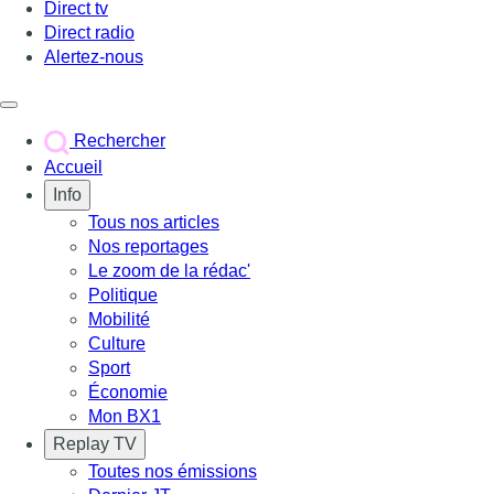
Direct tv
Direct radio
Alertez-nous
Déclencher le menu
Rechercher
Accueil
Info
Tous nos articles
Nos reportages
Le zoom de la rédac'
Politique
Mobilité
Culture
Sport
Économie
Mon BX1
Replay TV
Toutes nos émissions