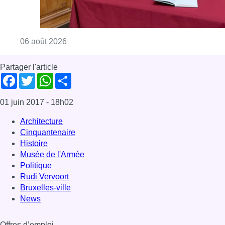
Consulter l'article "La Commune d’Ixelles 
06 août 2026
Partager l'article
Facebook
Twitter
WhatsApp
Share
01 juin 2017
- 18h02
Architecture
Cinquantenaire
Histoire
Musée de l'Armée
Politique
Rudi Vervoort
Bruxelles-ville
News
Offres d’emploi