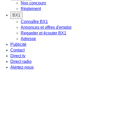
Nos concours
Règlement
BX1
Connaître BX1
Annonces et offres d'emploi
Regarder et écouter BX1
Adresse
Publicité
Contact
Direct tv
Direct radio
Alertez-nous