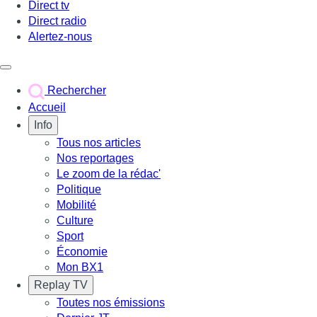
Direct tv
Direct radio
Alertez-nous
Déclencher le menu
Rechercher
Accueil
Info
Tous nos articles
Nos reportages
Le zoom de la rédac'
Politique
Mobilité
Culture
Sport
Économie
Mon BX1
Replay TV
Toutes nos émissions