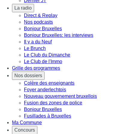
Dernier JT
La radio
Direct & Replay
Nos podcasts
Bonjour Bruxelles
Bonjour Bruxelles: les interviews
Il y a du Neuf
Le Brunch
Le Club du Dimanche
Le Club de l'Immo
Grille des programmes
Nos dossiers
Colère des enseignants
Foyer anderlechtois
Nouveau gouvernement bruxellois
Fusion des zones de police
Bonjour Bruxelles
Fusillades à Bruxelles
Ma Commune
Concours