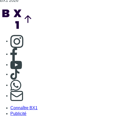
BX1 2026
Back to top
Consulter page Instagram
Consulter page Facebook
Consulter Youtube
Consulter TikTok
Nous rejoindre sur Whatsapp
S'abonner à notre newsletter
Connaître BX1
Publicité