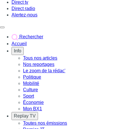
Direct tv
Direct radio
Alertez-nous
Déclencher le menu
Rechercher
Accueil
Info
Tous nos articles
Nos reportages
Le zoom de la rédac'
Politique
Mobilité
Culture
Sport
Économie
Mon BX1
Replay TV
Toutes nos émissions