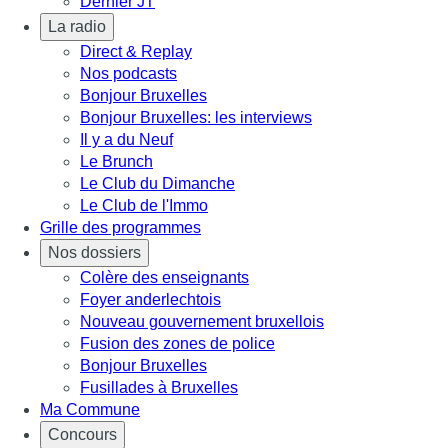
Dernier JT
La radio
Direct & Replay
Nos podcasts
Bonjour Bruxelles
Bonjour Bruxelles: les interviews
Il y a du Neuf
Le Brunch
Le Club du Dimanche
Le Club de l'Immo
Grille des programmes
Nos dossiers
Colère des enseignants
Foyer anderlechtois
Nouveau gouvernement bruxellois
Fusion des zones de police
Bonjour Bruxelles
Fusillades à Bruxelles
Ma Commune
Concours