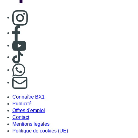
Consulter page Instagram
Consulter page Facebook
Consulter Youtube
Consulter TikTok
Nous rejoindre sur Whatsapp
S'abonner à notre newsletter
Connaître BX1
Publicité
Offres d'emploi
Contact
Mentions légales
Politique de cookies (UE)