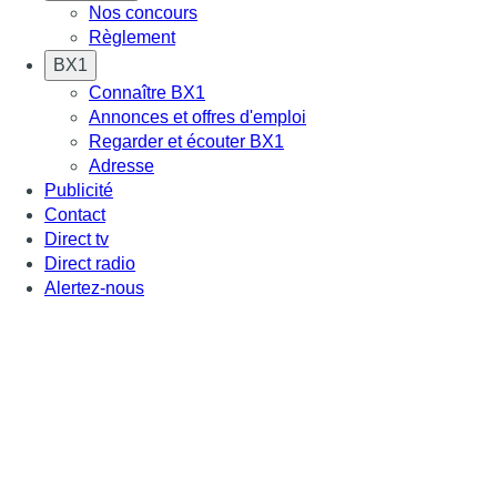
Nos concours
Règlement
BX1
Connaître BX1
Annonces et offres d'emploi
Regarder et écouter BX1
Adresse
Publicité
Contact
Direct tv
Direct radio
Alertez-nous