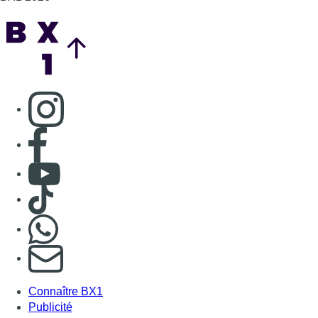
Back to top
Consulter page Instagram
Consulter page Facebook
Consulter Youtube
Consulter TikTok
Nous rejoindre sur Whatsapp
S'abonner à notre newsletter
Connaître BX1
Publicité