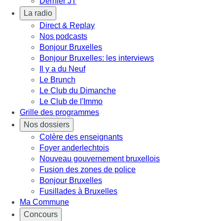
Dernier JT
La radio
Direct & Replay
Nos podcasts
Bonjour Bruxelles
Bonjour Bruxelles: les interviews
Il y a du Neuf
Le Brunch
Le Club du Dimanche
Le Club de l'Immo
Grille des programmes
Nos dossiers
Colère des enseignants
Foyer anderlechtois
Nouveau gouvernement bruxellois
Fusion des zones de police
Bonjour Bruxelles
Fusillades à Bruxelles
Ma Commune
Concours