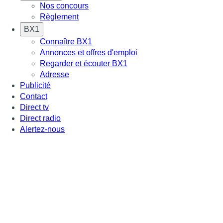
Nos concours
Règlement
BX1
Connaître BX1
Annonces et offres d'emploi
Regarder et écouter BX1
Adresse
Publicité
Contact
Direct tv
Direct radio
Alertez-nous