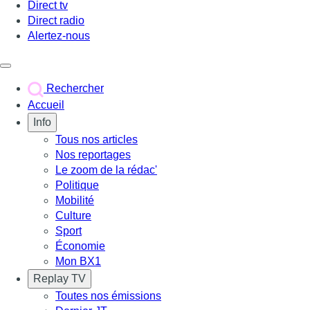
Direct tv
Direct radio
Alertez-nous
Déclencher le menu
Rechercher
Accueil
Info
Tous nos articles
Nos reportages
Le zoom de la rédac'
Politique
Mobilité
Culture
Sport
Économie
Mon BX1
Replay TV
Toutes nos émissions