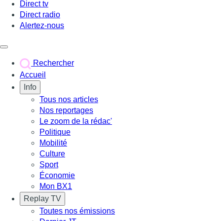
Direct tv
Direct radio
Alertez-nous
Déclencher le menu
Rechercher
Accueil
Info
Tous nos articles
Nos reportages
Le zoom de la rédac'
Politique
Mobilité
Culture
Sport
Économie
Mon BX1
Replay TV
Toutes nos émissions