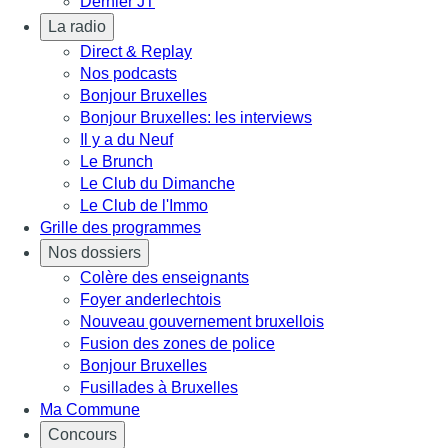
Dernier JT
La radio
Direct & Replay
Nos podcasts
Bonjour Bruxelles
Bonjour Bruxelles: les interviews
Il y a du Neuf
Le Brunch
Le Club du Dimanche
Le Club de l'Immo
Grille des programmes
Nos dossiers
Colère des enseignants
Foyer anderlechtois
Nouveau gouvernement bruxellois
Fusion des zones de police
Bonjour Bruxelles
Fusillades à Bruxelles
Ma Commune
Concours