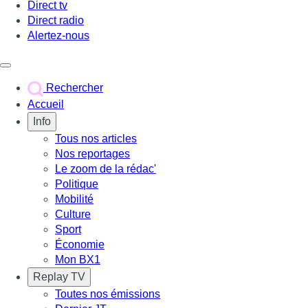
Direct tv
Direct radio
Alertez-nous
Déclencher le menu
Rechercher
Accueil
Info
Tous nos articles
Nos reportages
Le zoom de la rédac'
Politique
Mobilité
Culture
Sport
Économie
Mon BX1
Replay TV
Toutes nos émissions