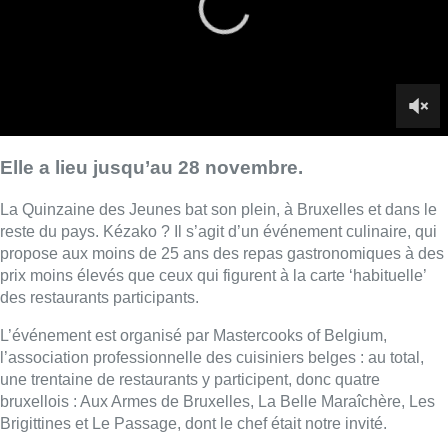
prix moins élevés que ceux qui figurent à la carte ‘habituelle’
des restaurants participants.
L’événement est organisé par Mastercooks of Belgium,
l’association professionnelle des cuisiniers belges : au total,
une trentaine de restaurants y participent, donc quatre
bruxellois : Aux Armes de Bruxelles, La Belle Maraîchère, Les
Brigittines et Le Passage, dont le chef était notre invité.
■ Interview de
Rocky Renaud
, chef du restaurant Le Passage
(Uccle), réalisée par
Arnaud Bruckner
dans
Toujours + d’Actu
Lire aussi :
À Bruxelles, le blocus s’invite dans
des lieux insolites : “C’est
exceptionnel, il faut se l’avouer”