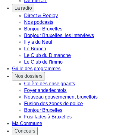
Dernier JT
La radio
Direct & Replay
Nos podcasts
Bonjour Bruxelles
Bonjour Bruxelles: les interviews
Il y a du Neuf
Le Brunch
Le Club du Dimanche
Le Club de l'Immo
Grille des programmes
Nos dossiers
Colère des enseignants
Foyer anderlechtois
Nouveau gouvernement bruxellois
Fusion des zones de police
Bonjour Bruxelles
Fusillades à Bruxelles
Ma Commune
Concours