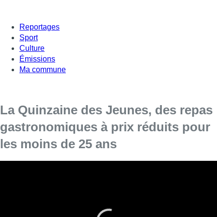
Reportages
Sport
Culture
Émissions
Ma commune
La Quinzaine des Jeunes, des repas
gastronomiques à prix réduits pour
les moins de 25 ans
Elle a lieu jusqu’au 28 novembre.
La Quinzaine des Jeunes bat son plein, à Bruxelles et dans le
reste du pays. Kézako ? Il s’agit d’un événement culinaire, qui
propose aux moins de 25 ans des repas gastronomiques à des