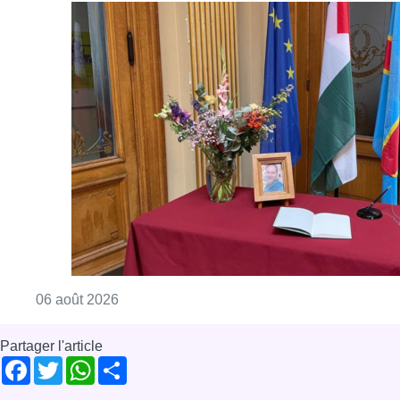
Consulter l'article "La Commune d’Ixelles 
06 août 2026
Partager l'article
Facebook
Twitter
WhatsApp
Share
17 novembre 2021
- 14h17
Cuisine
Gastronomie
Jeunesse
Quinzaine des Jeunes
News
Uccle
Offres d’emploi