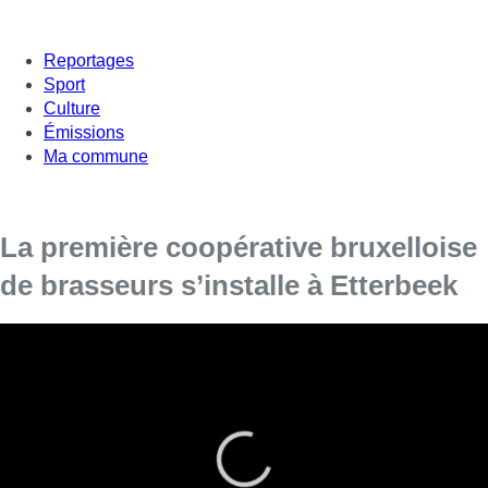
Reportages
Sport
Culture
Émissions
Ma commune
La première coopérative bruxelloise
de brasseurs s’installe à Etterbeek
Quatre brasseries ont décidé d’unir leurs forces
au sein d’une coopérative, la CoHop.
Ce mardi était un jour important pour l’équipe de cette nouvelle
coopérative bruxelloise. Celle-ci a reçu la première cuve de la
future brasserie qui va prendre place dans un espace de 700
m² situé sur le site de l’arsenal à Etterbeek. Cet espace est