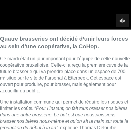
ouvert pour produire, pour brasser, mais également pour
accueillir du public.
Une installation commune qui permet de réduire les risques et
limiter les coûts. “
Pour l’instant, on fait tous brasser nos bières
dans une autre brasserie. Le but est que nous puissions
brasser nos bières nous-même et qu’on ait la main sur toute la
production du début à la fin”,
explique Thomas Detourbe,
fondateur de CoHop.
Les membres de la coopérative espèrent commencer à
produire d’ici deux semaines et accueillir le public à partir de
fin mars, début avril.
►
Voir aussi |
Le monde brassicole bruxellois connait une
renaissance fulgurante
■ Reportage de
Thomas Dufrasne
,
Quentin Rosseels
et
Besnik Nikqi
Lire aussi :