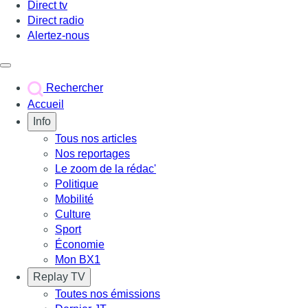
Direct tv
Direct radio
Alertez-nous
Déclencher le menu
Rechercher
Accueil
Info
Tous nos articles
Nos reportages
Le zoom de la rédac'
Politique
Mobilité
Culture
Sport
Économie
Mon BX1
Replay TV
Toutes nos émissions