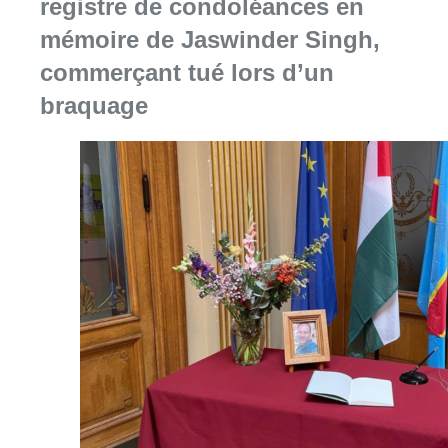
Consulter l'article "La Commune d’Ixelles 
06 août 2026
Partager l'article
Facebook
Twitter
WhatsApp
Share
25 janvier 2022
- 18h33
Bière
brasserie
cohop
coopérative