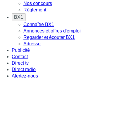
Nos concours
Règlement
BX1
Connaître BX1
Annonces et offres d'emploi
Regarder et écouter BX1
Adresse
Publicité
Contact
Direct tv
Direct radio
Alertez-nous