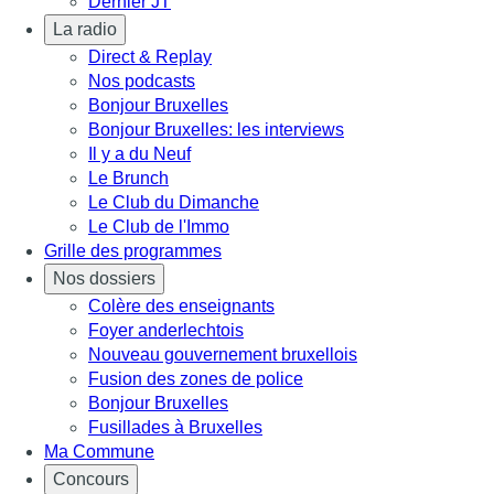
Dernier JT
La radio
Direct & Replay
Nos podcasts
Bonjour Bruxelles
Bonjour Bruxelles: les interviews
Il y a du Neuf
Le Brunch
Le Club du Dimanche
Le Club de l'Immo
Grille des programmes
Nos dossiers
Colère des enseignants
Foyer anderlechtois
Nouveau gouvernement bruxellois
Fusion des zones de police
Bonjour Bruxelles
Fusillades à Bruxelles
Ma Commune
Concours