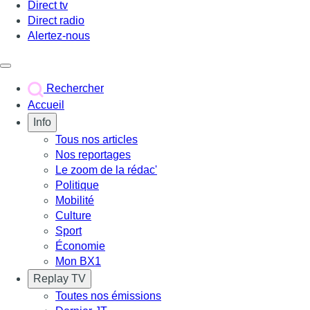
Direct tv
Direct radio
Alertez-nous
Déclencher le menu
Rechercher
Accueil
Info
Tous nos articles
Nos reportages
Le zoom de la rédac'
Politique
Mobilité
Culture
Sport
Économie
Mon BX1
Replay TV
Toutes nos émissions