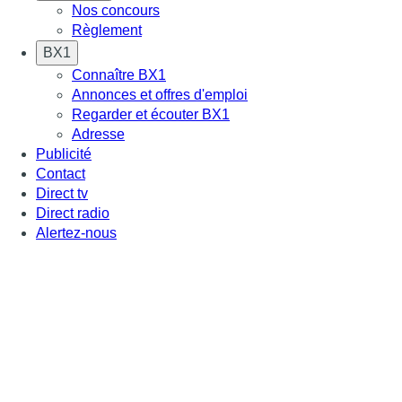
Nos concours
Règlement
BX1
Connaître BX1
Annonces et offres d'emploi
Regarder et écouter BX1
Adresse
Publicité
Contact
Direct tv
Direct radio
Alertez-nous