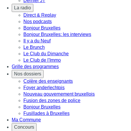
Dernier JT
La radio
Direct & Replay
Nos podcasts
Bonjour Bruxelles
Bonjour Bruxelles: les interviews
Il y a du Neuf
Le Brunch
Le Club du Dimanche
Le Club de l'Immo
Grille des programmes
Nos dossiers
Colère des enseignants
Foyer anderlechtois
Nouveau gouvernement bruxellois
Fusion des zones de police
Bonjour Bruxelles
Fusillades à Bruxelles
Ma Commune
Concours