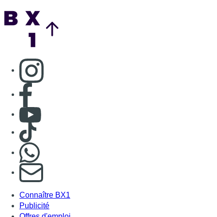
Back to top
Consulter page Instagram
Consulter page Facebook
Consulter Youtube
Consulter TikTok
Nous rejoindre sur Whatsapp
S'abonner à notre newsletter
Connaître BX1
Publicité
Offres d'emploi