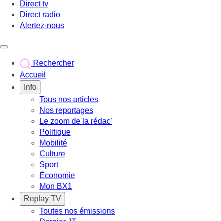
Direct tv
Direct radio
Alertez-nous
Déclencher le menu
Rechercher
Accueil
Info
Tous nos articles
Nos reportages
Le zoom de la rédac'
Politique
Mobilité
Culture
Sport
Économie
Mon BX1
Replay TV
Toutes nos émissions