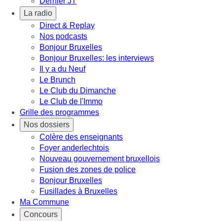
Dernier JT
La radio
Direct & Replay
Nos podcasts
Bonjour Bruxelles
Bonjour Bruxelles: les interviews
Il y a du Neuf
Le Brunch
Le Club du Dimanche
Le Club de l'Immo
Grille des programmes
Nos dossiers
Colère des enseignants
Foyer anderlechtois
Nouveau gouvernement bruxellois
Fusion des zones de police
Bonjour Bruxelles
Fusillades à Bruxelles
Ma Commune
Concours