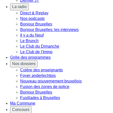
Dernier JT
La radio
Direct & Replay
Nos podcasts
Bonjour Bruxelles
Bonjour Bruxelles: les interviews
Il y a du Neuf
Le Brunch
Le Club du Dimanche
Le Club de l'Immo
Grille des programmes
Nos dossiers
Colère des enseignants
Foyer anderlechtois
Nouveau gouvernement bruxellois
Fusion des zones de police
Bonjour Bruxelles
Fusillades à Bruxelles
Ma Commune
Concours