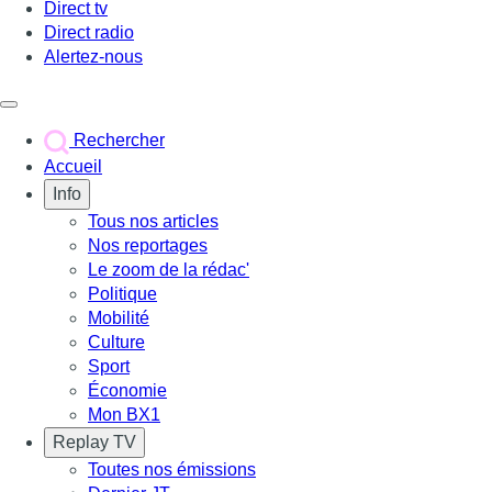
Direct tv
Direct radio
Alertez-nous
Déclencher le menu
Rechercher
Accueil
Info
Tous nos articles
Nos reportages
Le zoom de la rédac'
Politique
Mobilité
Culture
Sport
Économie
Mon BX1
Replay TV
Toutes nos émissions