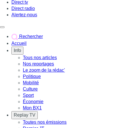
Direct tv
Direct radio
Alertez-nous
Déclencher le menu
Rechercher
Accueil
Info
Tous nos articles
Nos reportages
Le zoom de la rédac'
Politique
Mobilité
Culture
Sport
Économie
Mon BX1
Replay TV
Toutes nos émissions