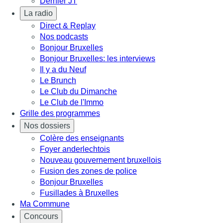
Dernier JT
La radio
Direct & Replay
Nos podcasts
Bonjour Bruxelles
Bonjour Bruxelles: les interviews
Il y a du Neuf
Le Brunch
Le Club du Dimanche
Le Club de l'Immo
Grille des programmes
Nos dossiers
Colère des enseignants
Foyer anderlechtois
Nouveau gouvernement bruxellois
Fusion des zones de police
Bonjour Bruxelles
Fusillades à Bruxelles
Ma Commune
Concours