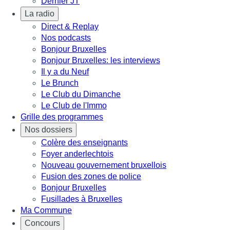
Dernier JT
La radio
Direct & Replay
Nos podcasts
Bonjour Bruxelles
Bonjour Bruxelles: les interviews
Il y a du Neuf
Le Brunch
Le Club du Dimanche
Le Club de l'Immo
Grille des programmes
Nos dossiers
Colère des enseignants
Foyer anderlechtois
Nouveau gouvernement bruxellois
Fusion des zones de police
Bonjour Bruxelles
Fusillades à Bruxelles
Ma Commune
Concours