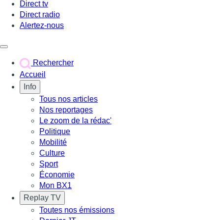
Direct tv
Direct radio
Alertez-nous
Déclencher le menu
Rechercher
Accueil
Info
Tous nos articles
Nos reportages
Le zoom de la rédac'
Politique
Mobilité
Culture
Sport
Économie
Mon BX1
Replay TV
Toutes nos émissions