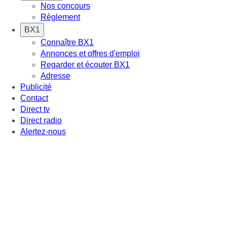
Nos concours
Règlement
BX1
Connaître BX1
Annonces et offres d'emploi
Regarder et écouter BX1
Adresse
Publicité
Contact
Direct tv
Direct radio
Alertez-nous