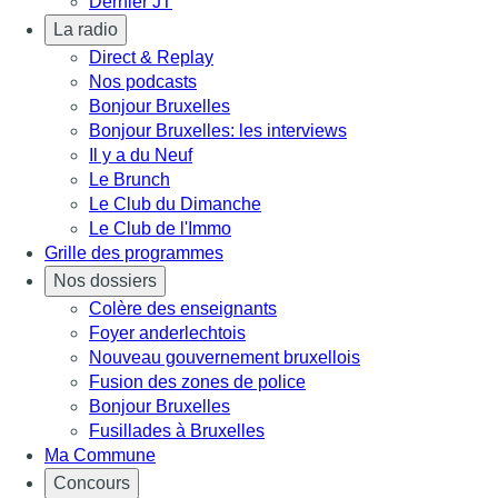
Dernier JT
La radio
Direct & Replay
Nos podcasts
Bonjour Bruxelles
Bonjour Bruxelles: les interviews
Il y a du Neuf
Le Brunch
Le Club du Dimanche
Le Club de l'Immo
Grille des programmes
Nos dossiers
Colère des enseignants
Foyer anderlechtois
Nouveau gouvernement bruxellois
Fusion des zones de police
Bonjour Bruxelles
Fusillades à Bruxelles
Ma Commune
Concours