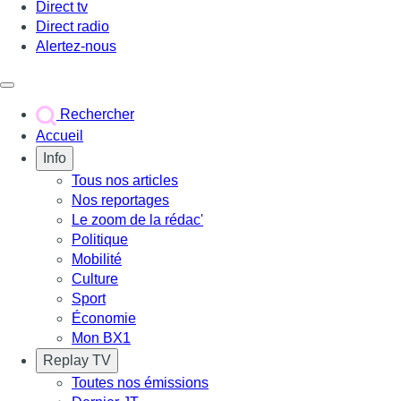
Direct tv
Direct radio
Alertez-nous
Déclencher le menu
Rechercher
Accueil
Info
Tous nos articles
Nos reportages
Le zoom de la rédac'
Politique
Mobilité
Culture
Sport
Économie
Mon BX1
Replay TV
Toutes nos émissions