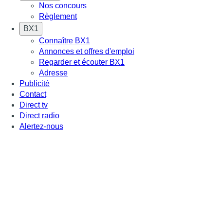
Nos concours
Règlement
BX1
Connaître BX1
Annonces et offres d'emploi
Regarder et écouter BX1
Adresse
Publicité
Contact
Direct tv
Direct radio
Alertez-nous