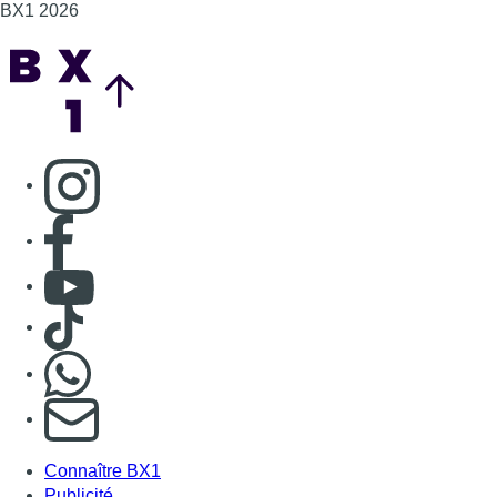
BX1 2026
Back to top
Consulter page Instagram
Consulter page Facebook
Consulter Youtube
Consulter TikTok
Nous rejoindre sur Whatsapp
S'abonner à notre newsletter
Connaître BX1
Publicité