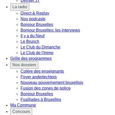
Dernier JT
La radio
Direct & Replay
Nos podcasts
Bonjour Bruxelles
Bonjour Bruxelles: les interviews
Il y a du Neuf
Le Brunch
Le Club du Dimanche
Le Club de l'Immo
Grille des programmes
Nos dossiers
Colère des enseignants
Foyer anderlechtois
Nouveau gouvernement bruxellois
Fusion des zones de police
Bonjour Bruxelles
Fusillades à Bruxelles
Ma Commune
Concours