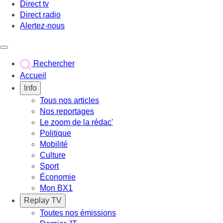
Direct tv
Direct radio
Alertez-nous
Déclencher le menu
Rechercher
Accueil
Info
Tous nos articles
Nos reportages
Le zoom de la rédac'
Politique
Mobilité
Culture
Sport
Économie
Mon BX1
Replay TV
Toutes nos émissions