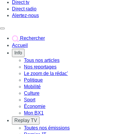
Direct tv
Direct radio
Alertez-nous
Déclencher le menu
Rechercher
Accueil
Info
Tous nos articles
Nos reportages
Le zoom de la rédac'
Politique
Mobilité
Culture
Sport
Économie
Mon BX1
Replay TV
Toutes nos émissions