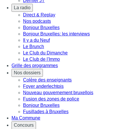
Dernier JT
La radio
Direct & Replay
Nos podcasts
Bonjour Bruxelles
Bonjour Bruxelles: les interviews
Il y a du Neuf
Le Brunch
Le Club du Dimanche
Le Club de l'Immo
Grille des programmes
Nos dossiers
Colère des enseignants
Foyer anderlechtois
Nouveau gouvernement bruxellois
Fusion des zones de police
Bonjour Bruxelles
Fusillades à Bruxelles
Ma Commune
Concours