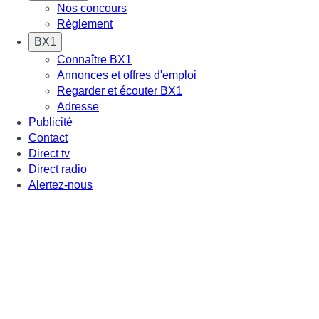
Nos concours
Règlement
BX1
Connaître BX1
Annonces et offres d'emploi
Regarder et écouter BX1
Adresse
Publicité
Contact
Direct tv
Direct radio
Alertez-nous