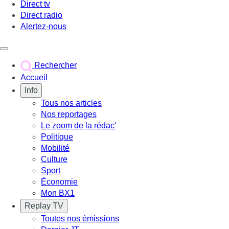
Direct tv
Direct radio
Alertez-nous
Déclencher le menu
Rechercher
Accueil
Info
Tous nos articles
Nos reportages
Le zoom de la rédac'
Politique
Mobilité
Culture
Sport
Économie
Mon BX1
Replay TV
Toutes nos émissions