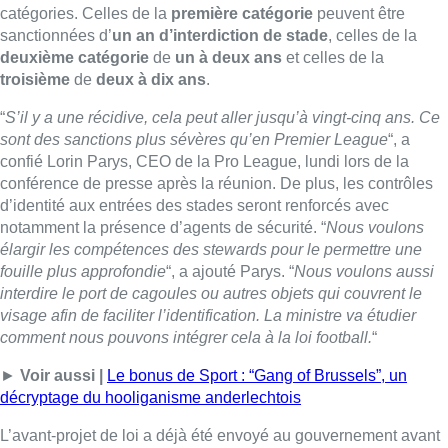
catégories. Celles de la
première catégorie
peuvent être
sanctionnées d’
un an d’interdiction de stade
, celles de la
deuxième catégorie
de
un à deux ans
et celles de la
troisième
de
deux à dix ans
.
“
S’il y a une récidive, cela peut aller jusqu’à vingt-cinq ans. Ce
sont des sanctions plus sévères qu’en Premier League
“, a
confié Lorin Parys, CEO de la Pro League, lundi lors de la
conférence de presse après la réunion. De plus, les contrôles
d’identité aux entrées des stades seront renforcés avec
notamment la présence d’agents de sécurité. “
Nous voulons
élargir les compétences des stewards pour le permettre une
fouille plus approfondie
“, a ajouté Parys. “
Nous voulons aussi
interdire le port de cagoules ou autres objets qui couvrent le
visage afin de faciliter l’identification. La ministre va étudier
comment nous pouvons intégrer cela à la loi football.
“
►
Voir aussi |
Le bonus de Sport : “Gang of Brussels”, un
décryptage du hooliganisme anderlechtois
L’avant-projet de loi a déjà été envoyé au gouvernement avant