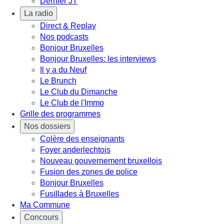
Dernier JT
La radio
Direct & Replay
Nos podcasts
Bonjour Bruxelles
Bonjour Bruxelles: les interviews
Il y a du Neuf
Le Brunch
Le Club du Dimanche
Le Club de l'Immo
Grille des programmes
Nos dossiers
Colère des enseignants
Foyer anderlechtois
Nouveau gouvernement bruxellois
Fusion des zones de police
Bonjour Bruxelles
Fusillades à Bruxelles
Ma Commune
Concours