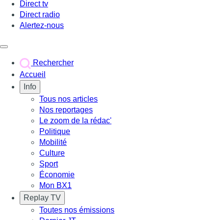
Direct tv
Direct radio
Alertez-nous
Déclencher le menu
Rechercher
Accueil
Info
Tous nos articles
Nos reportages
Le zoom de la rédac'
Politique
Mobilité
Culture
Sport
Économie
Mon BX1
Replay TV
Toutes nos émissions