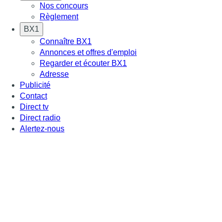
Nos concours
Règlement
BX1
Connaître BX1
Annonces et offres d'emploi
Regarder et écouter BX1
Adresse
Publicité
Contact
Direct tv
Direct radio
Alertez-nous