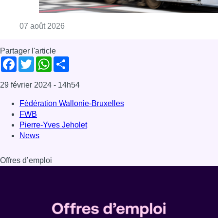
Consulter l'article "Berchem-Sainte-Agathe: le
07 août 2026
Partager l'article
Facebook
Twitter
WhatsApp
Share
29 février 2024
- 14h54
Fédération Wallonie-Bruxelles
FWB
Pierre-Yves Jeholet
News
Offres d’emploi