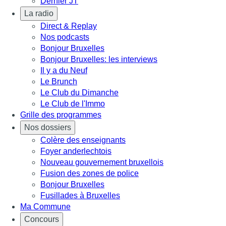
Dernier JT
La radio
Direct & Replay
Nos podcasts
Bonjour Bruxelles
Bonjour Bruxelles: les interviews
Il y a du Neuf
Le Brunch
Le Club du Dimanche
Le Club de l'Immo
Grille des programmes
Nos dossiers
Colère des enseignants
Foyer anderlechtois
Nouveau gouvernement bruxellois
Fusion des zones de police
Bonjour Bruxelles
Fusillades à Bruxelles
Ma Commune
Concours