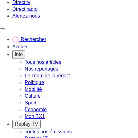
Direct tv
Direct radio
Alertez-nous
Déclencher le menu
Rechercher
Accueil
Info
Tous nos articles
Nos reportages
Le zoom de la rédac'
Politique
Mobilité
Culture
Sport
Économie
Mon BX1
Replay TV
Toutes nos émissions