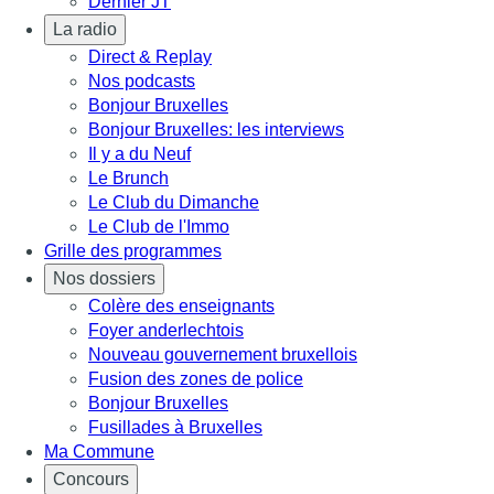
Dernier JT
La radio
Direct & Replay
Nos podcasts
Bonjour Bruxelles
Bonjour Bruxelles: les interviews
Il y a du Neuf
Le Brunch
Le Club du Dimanche
Le Club de l'Immo
Grille des programmes
Nos dossiers
Colère des enseignants
Foyer anderlechtois
Nouveau gouvernement bruxellois
Fusion des zones de police
Bonjour Bruxelles
Fusillades à Bruxelles
Ma Commune
Concours