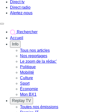
Direct tv
Direct radio
Alertez-nous
Déclencher le menu
Rechercher
Accueil
Info
Tous nos articles
Nos reportages
Le zoom de la rédac'
Politique
Mobilité
Culture
Sport
Économie
Mon BX1
Replay TV
Toutes nos émissions