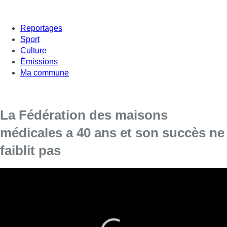
Reportages
Sport
Culture
Émissions
Ma commune
La Fédération des maisons
médicales a 40 ans et son succès ne
faiblit pas
La Fédération des maisons médicales (FMM) célèbre ses
40 ans. Depuis l’apparition des premières maisons
médicales dans les années 70 et la structuration d’un réel
mouvement en 1981, la demande n’a cessé d’augmenter.
Le travail des équipes des maisons médicales, engagées sur