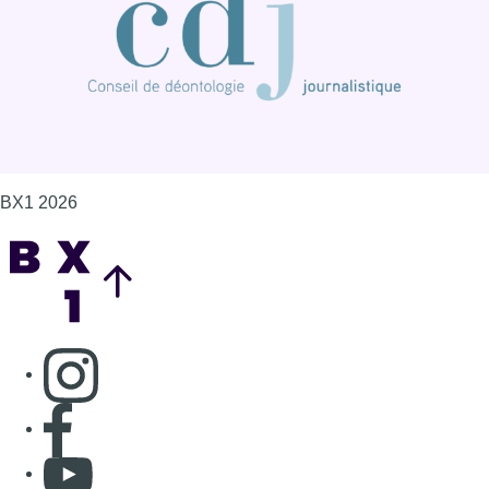
Consulter page Instagram
Consulter page Facebook
Consulter Youtube
Consulter TikTok
Nous rejoindre sur Whatsapp
S'abonner à notre newsletter
Connaître BX1
Publicité
Offres d'emploi
Contact
Mentions légales
Politique de cookies (UE)