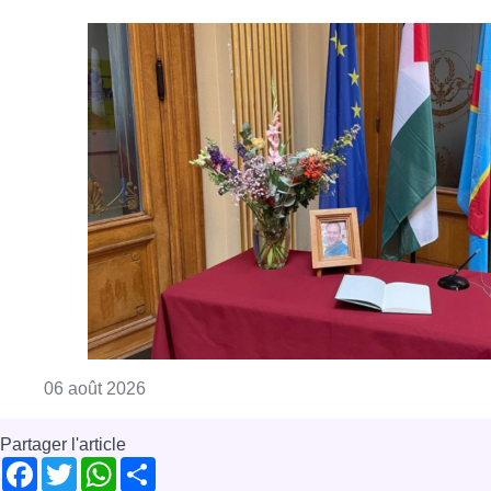
Consulter l'article "La Commune d’Ixelles 
06 août 2026
Partager l'article
Facebook
Twitter
WhatsApp
Share
30 novembre 2021
- 15h49
Économie
santé
Social
News
Offres d’emploi