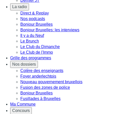
Dernier JT
La radio
Direct & Replay
Nos podcasts
Bonjour Bruxelles
Bonjour Bruxelles: les interviews
Il y a du Neuf
Le Brunch
Le Club du Dimanche
Le Club de l'Immo
Grille des programmes
Nos dossiers
Colère des enseignants
Foyer anderlechtois
Nouveau gouvernement bruxellois
Fusion des zones de police
Bonjour Bruxelles
Fusillades à Bruxelles
Ma Commune
Concours