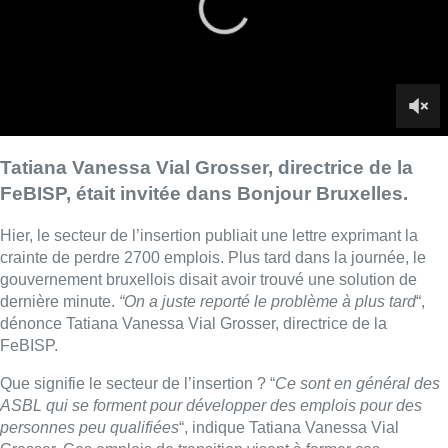
gouvernement bruxellois disait avoir trouvé une solution de
dernière minute.
“On a juste reporté le problème à plus tard
“,
dénonce Tatiana Vanessa Vial Grosser, directrice de la
FeBISP.
Que signifie le secteur de l’insertion ? “
Ce sont en général des
ASBL qui se forment pour développer des emplois pour des
personnes peu qualifiées
“, indique Tatiana Vanessa Vial
Grosser. Ces emplois de transition visent à former ces
personnes.
►
Lire aussi |
2700 emplois menacés dans le secteur de
l’insertion : une solution de dernière minute annoncée
“
J’envoie un message à Actiris et aux CPAS : envoyez-nous le
public cible, car nous avons été remandatés
.”
Tatiana Vanessa Vial Grosser appelle aussi le prochain
gouvernement à soutenir le secteur et à lui garantir les cinq
prochaines années.
■
Tatiana Vanessa Vial Grosser
, directrice de la