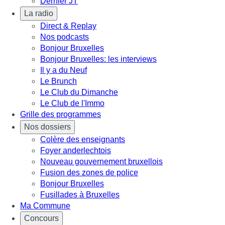
Dernier JT
La radio
Direct & Replay
Nos podcasts
Bonjour Bruxelles
Bonjour Bruxelles: les interviews
Il y a du Neuf
Le Brunch
Le Club du Dimanche
Le Club de l'Immo
Grille des programmes
Nos dossiers
Colère des enseignants
Foyer anderlechtois
Nouveau gouvernement bruxellois
Fusion des zones de police
Bonjour Bruxelles
Fusillades à Bruxelles
Ma Commune
Concours