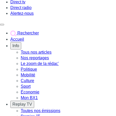
Direct tv
Direct radio
Alertez-nous
Déclencher le menu
Rechercher
Accueil
Info
Tous nos articles
Nos reportages
Le zoom de la rédac'
Politique
Mobilité
Culture
Sport
Économie
Mon BX1
Replay TV
Toutes nos émissions