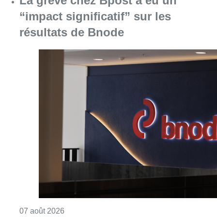
Consulter l'article "La grève chez Bpost a eu 
07 août 2026
Partager l'article
Facebook
Twitter
WhatsApp
Share
17 décembre 2024
- 09h23
Febisp
Tatiana Vanessa Vial Grosser.
Bonjour Bruxelles
Économie
News