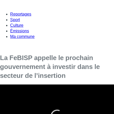
Reportages
Sport
Culture
Émissions
Ma commune
La FeBISP appelle le prochain
gouvernement à investir dans le
secteur de l’insertion
Tatiana Vanessa Vial Grosser, directrice de la
FeBISP, était invitée dans Bonjour Bruxelles.
Hier, le secteur de l’insertion publiait une lettre exprimant la
crainte de perdre 2700 emplois. Plus tard dans la journée, le