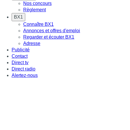
Nos concours
Règlement
BX1
Connaître BX1
Annonces et offres d'emploi
Regarder et écouter BX1
Adresse
Publicité
Contact
Direct tv
Direct radio
Alertez-nous