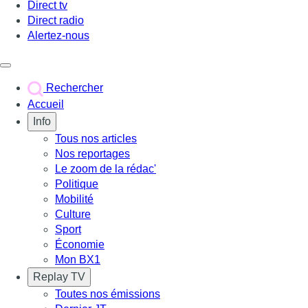
Direct tv
Direct radio
Alertez-nous
Déclencher le menu
Rechercher
Accueil
Info
Tous nos articles
Nos reportages
Le zoom de la rédac'
Politique
Mobilité
Culture
Sport
Économie
Mon BX1
Replay TV
Toutes nos émissions