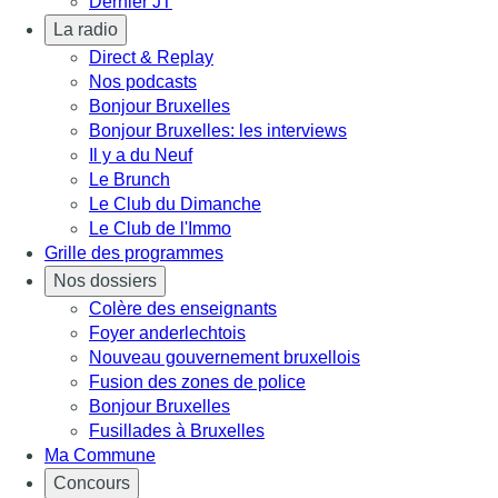
Dernier JT
La radio
Direct & Replay
Nos podcasts
Bonjour Bruxelles
Bonjour Bruxelles: les interviews
Il y a du Neuf
Le Brunch
Le Club du Dimanche
Le Club de l'Immo
Grille des programmes
Nos dossiers
Colère des enseignants
Foyer anderlechtois
Nouveau gouvernement bruxellois
Fusion des zones de police
Bonjour Bruxelles
Fusillades à Bruxelles
Ma Commune
Concours