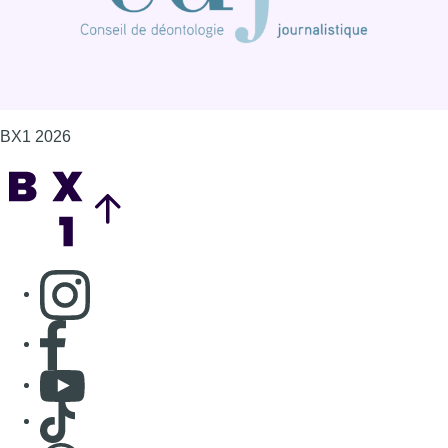
Consulter page Instagram
Consulter page Facebook
Consulter Youtube
Consulter TikTok
Nous rejoindre sur Whatsapp
S'abonner à notre newsletter
Connaître BX1
Publicité
Offres d'emploi
Contact
Mentions légales
Politique de cookies (UE)
Gérer les cookies