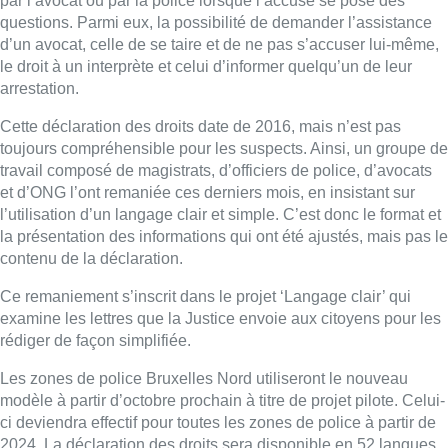
Ce remaniement s’inscrit dans le projet ‘Langage clair’ qui
examine les lettres que la Justice envoie aux citoyens pour les
rédiger de façon simplifiée.
Les zones de police Bruxelles Nord utiliseront le nouveau
modèle à partir d’octobre prochain à titre de projet pilote. Celui-
ci deviendra effectif pour toutes les zones de police à partir de
2024. La déclaration des droits sera disponible en 52 langues,
et affiché en grand format dans les locaux d’audition.
Pour valider son efficacité, l’Université de Louvain et la
Katholieke Universiteit Leuven réaliseront une étude pendant 8
mois sur d’anciens suspects.
“On va leur proposer de répondre
à notre questionnaire court, pour évaluer l’impact qu’aura cette
déclaration simplifiée”
explique Arianne Deladrière, cheffe de
projet SPF Justice.
E.D
■ Reportage de
Michel Geyer, Karim Fahim et Pierre Delmée