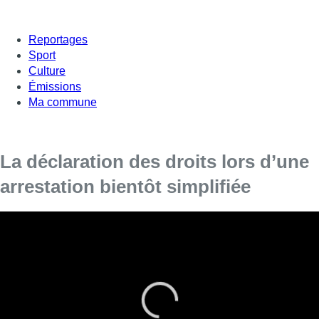
Reportages
Sport
Culture
Émissions
Ma commune
La déclaration des droits lors d’une
arrestation bientôt simplifiée
Lorsqu’une personne est arrêtée parce qu’elle
est soupçonnée d’avoir commis un délit, elle
bénéficie d’un certain nombre de droits, et la
police doit l’en informer. Il s’agissait jusqu’à ce
jour, d’un document de quatre pages
relativement compliqué. Ce lundi, le ministre de