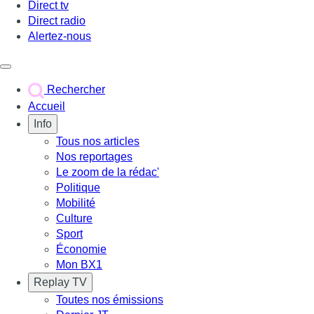
Direct tv
Direct radio
Alertez-nous
Déclencher le menu
Rechercher
Accueil
Info
Tous nos articles
Nos reportages
Le zoom de la rédac'
Politique
Mobilité
Culture
Sport
Économie
Mon BX1
Replay TV
Toutes nos émissions