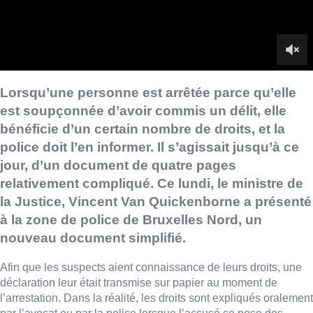
la Justice, Vincent Van Quickenborne a présenté
à la zone de police de Bruxelles Nord, un
nouveau document simplifié.
Afin que les suspects aient connaissance de leurs droits, une
déclaration leur était transmise sur papier au moment de
l’arrestation. Dans la réalité, les droits sont expliqués oralement
par l’avocat ou par la police lorsque l’accusé se pose des
questions. Parmi eux, la possibilité de demander l’assistance
d’un avocat, celle de se taire et de ne pas s’accuser lui-même,
le droit à un interprète et celui d’informer quelqu’un de leur
arrestation.
Cette déclaration des droits date de 2016, mais n’est pas
toujours compréhensible pour les suspects. Ainsi, un groupe de
travail composé de magistrats, d’officiers de police, d’avocats
et d’ONG l’ont remaniée ces derniers mois, en insistant sur
l’utilisation d’un langage clair et simple. C’est donc le format et
la présentation des informations qui ont été ajustés, mais pas le
contenu de la déclaration.