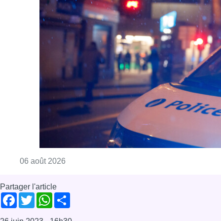
Consulter l'article "Un homme blessé par un 
06 août 2026
Partager l'article
Facebook
Twitter
WhatsApp
Share
26 juin 2023
- 16h30
déclaration des droits
Vincent Van Quickenborne
News
Offres d’emploi