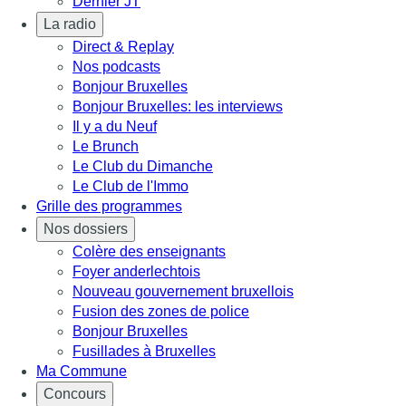
Dernier JT
La radio
Direct & Replay
Nos podcasts
Bonjour Bruxelles
Bonjour Bruxelles: les interviews
Il y a du Neuf
Le Brunch
Le Club du Dimanche
Le Club de l'Immo
Grille des programmes
Nos dossiers
Colère des enseignants
Foyer anderlechtois
Nouveau gouvernement bruxellois
Fusion des zones de police
Bonjour Bruxelles
Fusillades à Bruxelles
Ma Commune
Concours