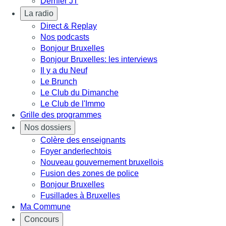
Dernier JT
La radio
Direct & Replay
Nos podcasts
Bonjour Bruxelles
Bonjour Bruxelles: les interviews
Il y a du Neuf
Le Brunch
Le Club du Dimanche
Le Club de l'Immo
Grille des programmes
Nos dossiers
Colère des enseignants
Foyer anderlechtois
Nouveau gouvernement bruxellois
Fusion des zones de police
Bonjour Bruxelles
Fusillades à Bruxelles
Ma Commune
Concours