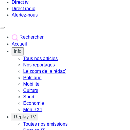
Direct tv
Direct radio
Alertez-nous
Déclencher le menu
Rechercher
Accueil
Info
Tous nos articles
Nos reportages
Le zoom de la rédac'
Politique
Mobilité
Culture
Sport
Économie
Mon BX1
Replay TV
Toutes nos émissions