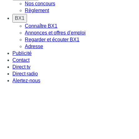
Nos concours
Règlement
BX1
Connaître BX1
Annonces et offres d'emploi
Regarder et écouter BX1
Adresse
Publicité
Contact
Direct tv
Direct radio
Alertez-nous