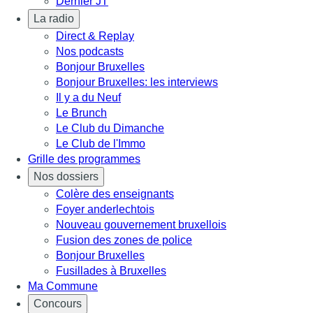
Dernier JT
La radio
Direct & Replay
Nos podcasts
Bonjour Bruxelles
Bonjour Bruxelles: les interviews
Il y a du Neuf
Le Brunch
Le Club du Dimanche
Le Club de l'Immo
Grille des programmes
Nos dossiers
Colère des enseignants
Foyer anderlechtois
Nouveau gouvernement bruxellois
Fusion des zones de police
Bonjour Bruxelles
Fusillades à Bruxelles
Ma Commune
Concours