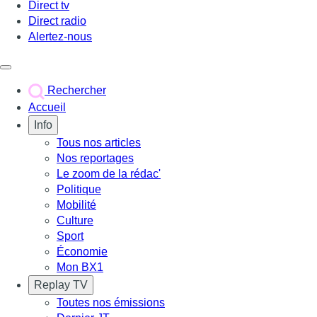
Direct tv
Direct radio
Alertez-nous
Déclencher le menu
Rechercher
Accueil
Info
Tous nos articles
Nos reportages
Le zoom de la rédac'
Politique
Mobilité
Culture
Sport
Économie
Mon BX1
Replay TV
Toutes nos émissions